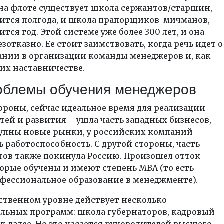
на флоте существует школа сержантов/старшин,
лится полгода, и школа прапорщиков-мичманов,
ится год. Этой системе уже более 300 лет, и она
езотказно. Ее стоит заимствовать, когда речь идет о
нии в организации команды менеджеров и, как
 их наставничестве.
облемы обучения менеджеров
ороны, сейчас идеальное время для реализации
ей и развития – ушла часть западных бизнесов,
тупны новые рынки, у российских компаний
 работоспособность. С другой стороны, часть
тов также покинула Россию. Произошел отток
орые обучены и имеют степень MBA (то есть
фессиональное образование в менеджменте).
ственном уровне действует несколько
ельных программ: школа губернаторов, кадровый
ак далее. Но это касается руководителей высшего