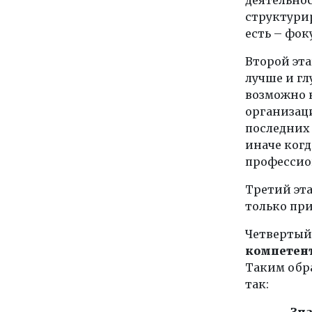
структури
есть – фок
Второй эта
лучше и гл
возможно н
организаци
последних 
иначе ког
профессио
Третий эт
только пр
Четвертый
компетен
Таким обр
так:
Зн