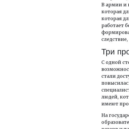
В армии и 
которая д
которая дл
работает б
формирова
следствие,
Три пр
С одной ст
возможност
стали дос
повысилась
специалис
людей, кот
имеют про
На государ
образоват
резерв и т