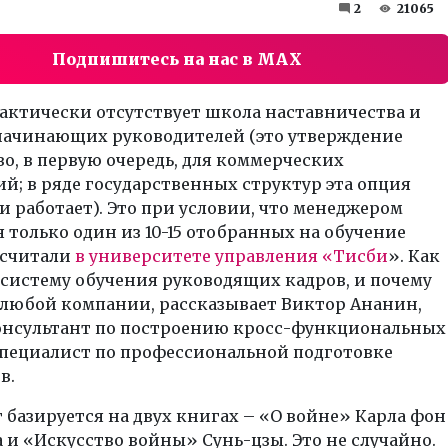
2
21065
Подпишитесь на нас в MAX
актически отсутствует школа наставничества и
начинающих руководителей (это утверждение
о, в первую очередь, для коммерческих
й; в ряде государственных структур эта опция
и работает). Это при условии, что менеджером
 только один из 10-15 отобранных на обучение
дсчитали
в университете управления «Тисби
». Как
систему обучения руководящих кадров, и почему
 любой компании, рассказывает Виктор Ананин,
онсультант по построению кросс-функциональных
специалист по профессиональной подготовке
ов.
базируется на двух книгах – «О войне» Карла фон
 и «Искусство войны» Сунь-цзы. Это не случайно.