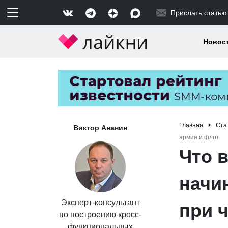
Прислать статью
Новос
Главная
Ста
Виктор Ананин
армия и флот
Что 
начи
Эксперт-консультант
при 
по построению кросс-
функциональных