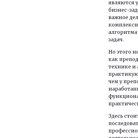
являются 
бизнес-зад
важное де
комплексн
алгоритма
задач.
Но этого н
как препод
технике и
практикую
чем у преп
наработанн
функциона
практическ
Здесь сто
последова
профессио
деятельнос