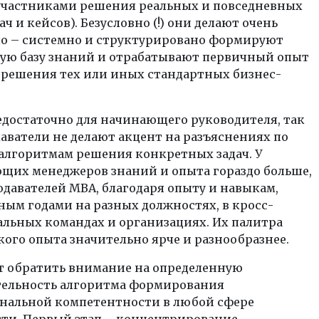
участниками решения реальных и повседневных
ач и кейсов). Безусловно (!) они делают очень
ло – системно и структурировано формируют
ую базу знаний и отрабатывают первичный опыт
 решения тех или иных стандартных бизнес-
едостаточно для начинающего руководителя, так
аватели не делают акцент на разъяснениях по
 алгоритмам решения конкретных задач. У
щих менеджеров знаний и опыта гораздо больше,
одавателей MBA, благодаря опыту и навыкам,
ым годами на разных должностях, в кросс-
льных командах и организациях. Их палитра
ого опыта значительно ярче и разнообразнее.
ит обратить внимание на определенную
тельность алгоритма формирования
нальной компетентности в любой сфере
ти. Первый этап – концентрирование,