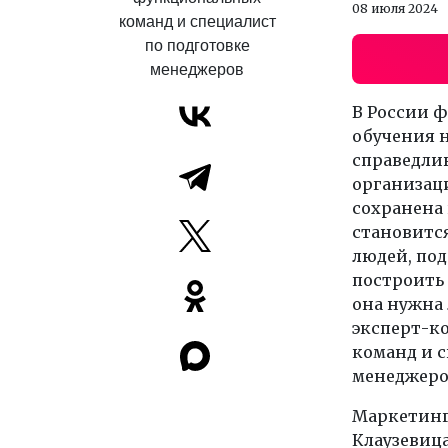
08 июля 2024
команд и специалист
по подготовке
менеджеров
В России ф
обучения 
справедлив
организаци
сохранена 
становится
людей, по
построить 
она нужна
эксперт-к
команд и 
менеджер
Маркетинг 
Клаузевица