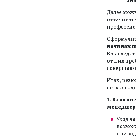
Далее мож
оттачивать
профессио
Сформулир
начинающи
Как следст
от них тре
совершают
Итак, рез
есть сегод
1. Влияни
менеджер
Уход ч
возмож
привод