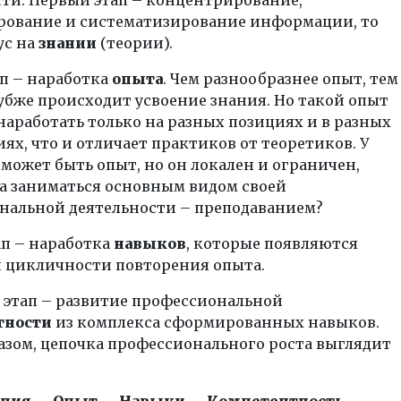
рование и систематизирование информации, то
ус на
знании
(теории).
п – наработка
опыта
. Чем разнообразнее опыт, тем
убже происходит усвоение знания. Но такой опыт
аработать только на разных позициях и в разных
ях, что и отличает практиков от теоретиков. У
может быть опыт, но он локален и ограничен,
да заниматься основным видом своей
нальной деятельности – преподаванием?
ап – наработка
навыков
, которые появляются
и цикличности повторения опыта.
 этап – развитие профессиональной
тности
из комплекса сформированных навыков.
азом, цепочка профессионального роста выглядит
ания → Опыт → Навыки → Компетентность