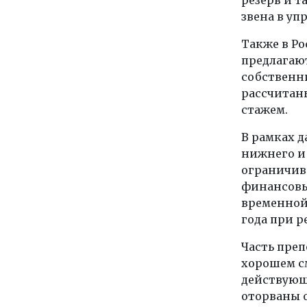
звена в уп
Также в Р
предлагаю
собственн
рассчитан
стажем.
В рамках 
нижнего и 
ограничив
финансовы
временной 
года при р
Часть преп
хорошем см
действующ
оторваны о