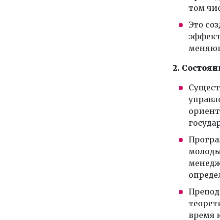
том чи
Это со
эффект
меняющ
2. Состоя
Сущест
управл
ориент
госуда
Програ
молоды
менедж
опреде
Препод
теорети
время 