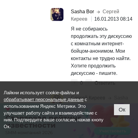
Sasha Bor
Сергей
Киреев
16.01.2013 08:14
Я не собираюсь
продолжать эту дискуссию
с комнатным интернет-
бойцом-анонимом. Мои
контакты не трудно найти.
Хотите продолжить
дискуссию - пишите.
0
Ответить
+
-
Лайкни использует cookie-файлы и
Сергей Киреев
Sasha
обрабатывает персональные данные
с
Bor
16.01.2013 13:31
использованием Яндекс Метрики. Это
Ок
улучшает работу сайта и взаимодействие с
Слив защитан. Расходимся
ним. Подтвердите ваше согласие, нажав кнопу
товарищи
Ок.
0
Ответить
+
-