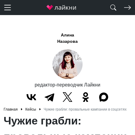
Алина
Назарова
редактор-переводчик Лайкни
Главная
Кейсы
Чужие грабли: провальные кампании в соцсетях
Чужие грабли: