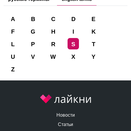
A
B
C
D
E
F
G
H
I
K
L
P
R
S
T
U
V
W
X
Y
Z
Новости
Статьи