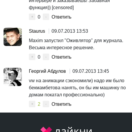
интерьере и заказываешь! Забавная
функция)) [censored]
0
Ответить
+
-
Staurus
09.07.2013 13:53
Maxim запустил "Оживлятор" для журнала.
Весьма интересное решение.
0
Ответить
+
-
Георгий Абдулов
09.07.2013 13:45
vw на анимации сэкономили) надо им было
бекмамбетова нанять, он бы им машинку по
домам покатал профессионально)
2
Ответить
+
-