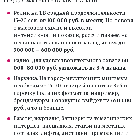
все) для массового охвата в Казани.
Ролик на ТВ средней продолжительности
15–20 сек.
от 100 000 руб. в месяц
. Но, говоря
о массовом охвате и высокой
интенсивности показов, рассчитываем на
несколько телеканалов и закладываем
до
500 000 – 600 000 руб.
Радио. Для удовлетворительного охвата
60
000–80 000 руб. умножить на 3-4 канала
.
Наружка. На город-миллионник минимум
необходимо 15–20 позиций на щитах 3х6 и
парочку больших форматов, например,
брендмауэры. Совокупно выйдет на
650 000
руб.
, а то и больше.
Газеты, журналы, баннеры на тематических
интернет-площадках, статьи на местных
порталах, лифты, листовки, промоакции и