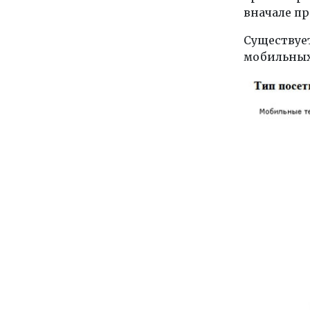
вначале п
Существует
мобильных