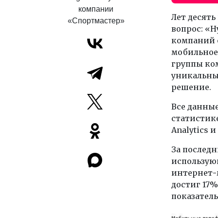
компании
Лет десять
«Спортмастер»
вопрос: «Н
компаний 
мобильное 
группы ко
уникальны
решение.
Все данные
статистике
Analytics 
За последн
использую
интернет
-
достиг 17%.
показатель