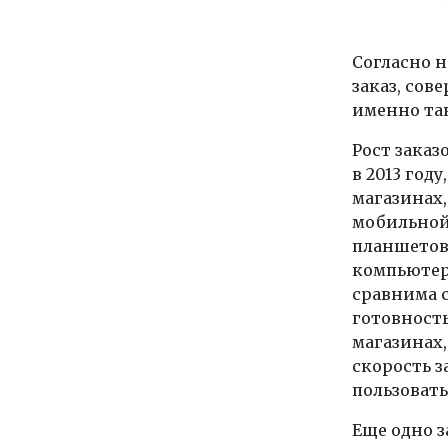
Согласно 
заказ, сов
именно так
Рост зака
в 2013 год
магазинах
мобильной 
планшетов
компьютер
сравнима с
готовность
магазинах,
скорость 
пользовать
Еще одно з