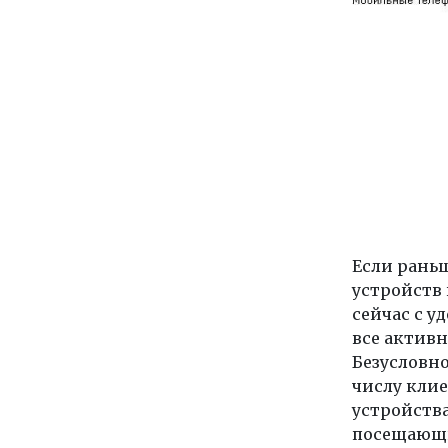
Если рань
устройств 
сейчас с у
все актив
Безусловно
числу кли
устройств
посещающих