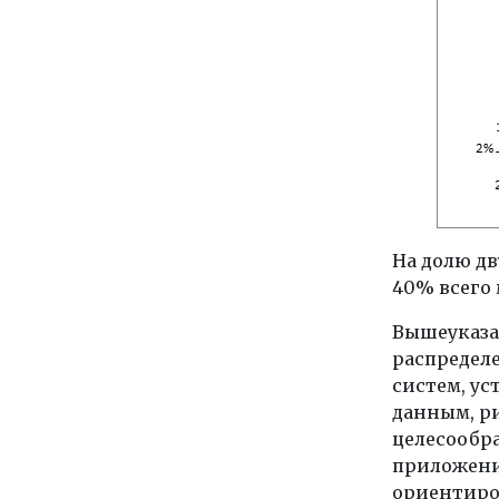
На долю дв
40% всего
Вышеуказа
распредел
систем, ус
данным, р
целесообра
приложение
ориентиро