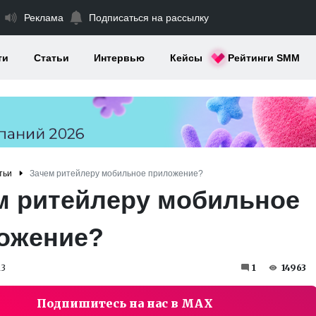
Реклама
Подписаться на рассылку
ти
Статьи
Интервью
Кейсы
Рейтинги SMM
тьи
Зачем ритейлеру мобильное приложение?
м ритейлеру мобильное
ожение?
13
1
14963
Подпишитесь на нас в MAX