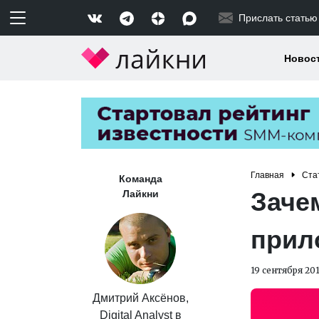
Прислать статью
Новос
Главная
Ста
Команда
Заче
Лайкни
прил
19 сентября 20
Дмитрий Аксёнов,
Digital Analyst в