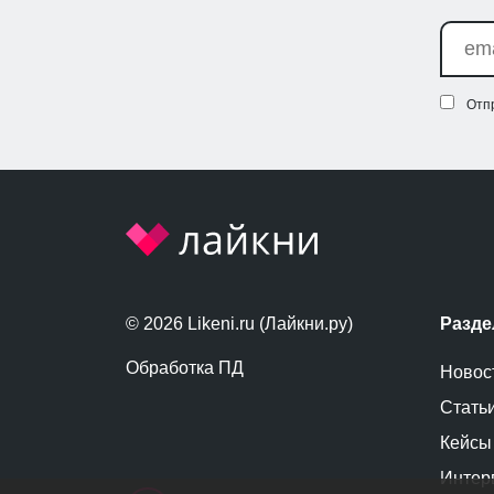
Отп
© 2026 Likeni.ru (Лайкни.ру)
Разд
Обработка ПД
Новос
Стать
Кейсы
Интер