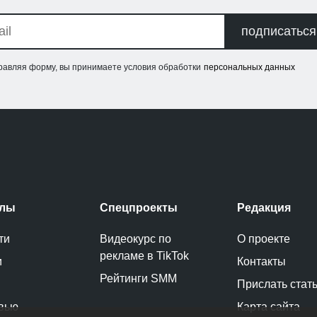
подписаться
равляя форму, вы принимаете условия обработки
персональных данных
елы
Спецпроекты
Редакция
ти
Видеокурс по
О проекте
рекламе в TikTok
и
Контакты
Рейтинги SMM
Прислать стат
вью
Карта сайта