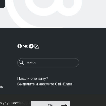
Нашли опечатку?
Выделите и нажмите Ctrl+Enter
ью
Продвижение сайта: Ingate
то улучшает
Ок