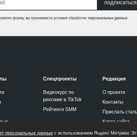
подписаться
равляя форму, вы принимаете условия обработки
персональных данных
елы
Спецпроекты
Редакция
ти
Видеокурс по
О проекте
рекламе в TikTok
и
Контакты
Рейтинги SMM
Прислать стат
вью
Карта сайта
дарь
Info@likeni.ru
ет персональные данные
с использованием Яндекс Метрики. Э