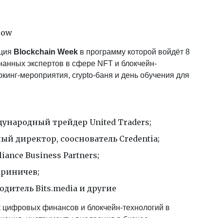
cow
нция
Blockchain Week
в программу которой войдёт 8
нанных экспертов в сфере NFT и блокчейн-
ркинг-мероприятия, crypto-баня и день обучения для
ународный трейдер United Traders;
й директор, сооснователь Credentia;
ance Business Partners;
риничев;
одитель Bits.media и другие
к цифровых финансов и блокчейн-технологий в