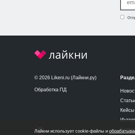
Отп
© 2026 Likeni.ru (Лайкни.ру)
Разд
Обработка ПД
Новос
Стать
Кейсы
Интер
Кален
Лайкни использует cookie-файлы и
обрабатыва