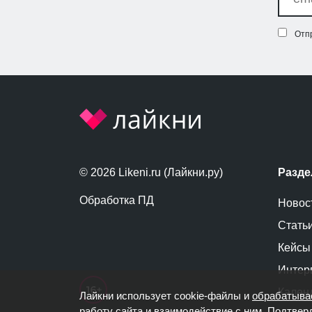
Отп
© 2026 Likeni.ru (Лайкни.ру)
Разд
Обработка ПД
Новос
Стать
Кейсы
Интер
Кален
Лайкни использует cookie-файлы и
обрабатыва
работу сайта и взаимодействие с ним. Подтвер