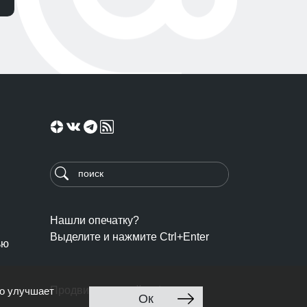
Нашли опечатку?
Выделите и нажмите Ctrl+Enter
ью
Продвижение сайта: Ingate
то улучшает
Ок