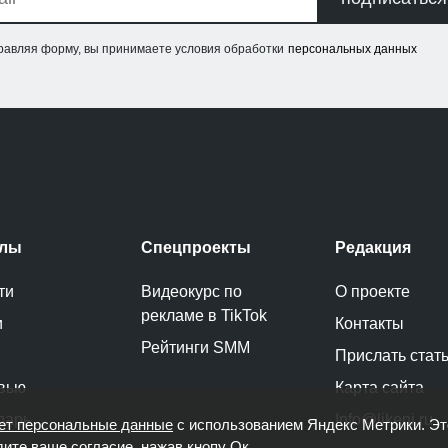
равляя форму, вы принимаете условия обработки
персональных данных
елы
Спецпроекты
Редакция
ти
Видеокурс по
О проекте
рекламе в TikTok
и
Контакты
Рейтинги SMM
Прислать стат
вью
Карта сайта
дарь
Info@likeni.ru
ет персональные данные
с использованием Яндекс Метрики. Э
дите ваше согласие, нажав кнопу Ок.