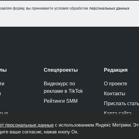
равляя форму, вы принимаете условия обработки
персональных данных
елы
Спецпроекты
Редакция
ти
Видеокурс по
О проекте
рекламе в TikTok
и
Контакты
Рейтинги SMM
Прислать стат
вью
Карта сайта
дарь
Info@likeni.ru
ет персональные данные
с использованием Яндекс Метрики. Э
дите ваше согласие, нажав кнопу Ок.