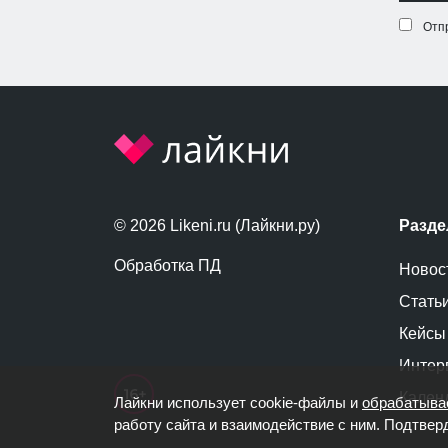
Отп
© 2026 Likeni.ru (Лайкни.ру)
Разд
Обработка ПД
Новос
Стать
Кейсы
Интер
Кален
Лайкни использует cookie-файлы и
обрабатыва
работу сайта и взаимодействие с ним. Подтвер