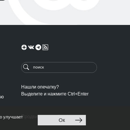
Нашли опечатку?
Выделите и нажмите Ctrl+Enter
ью
Продвижение сайта: Ingate
то улучшает
Ок