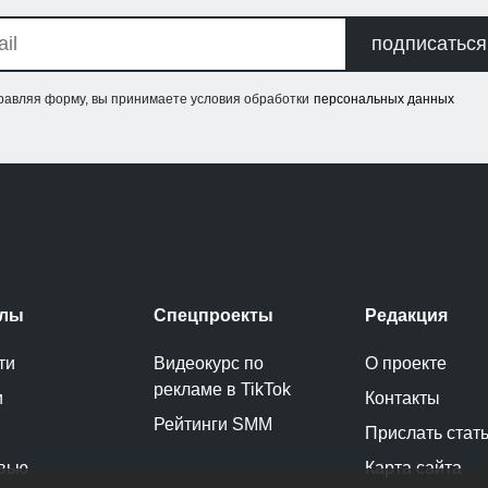
подписаться
равляя форму, вы принимаете условия обработки
персональных данных
елы
Спецпроекты
Редакция
ти
Видеокурс по
О проекте
рекламе в TikTok
и
Контакты
Рейтинги SMM
Прислать стат
вью
Карта сайта