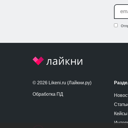
Отп
© 2026 Likeni.ru (Лайкни.ру)
Разд
Обработка ПД
Новос
Стать
Кейсы
Интер