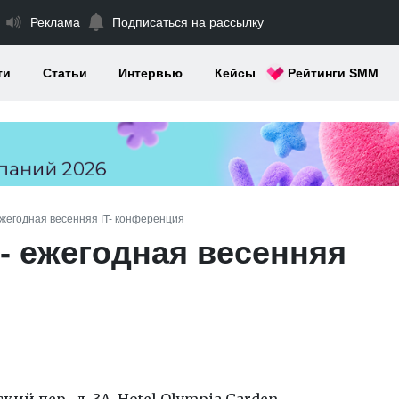
Реклама
Подписаться на рассылку
ти
Статьи
Интервью
Кейсы
Рейтинги SMM
- ежегодная весенняя IT- конференция
7 - ежегодная весенняя
ий пер., д. 3А, Hotel Olympia Garden