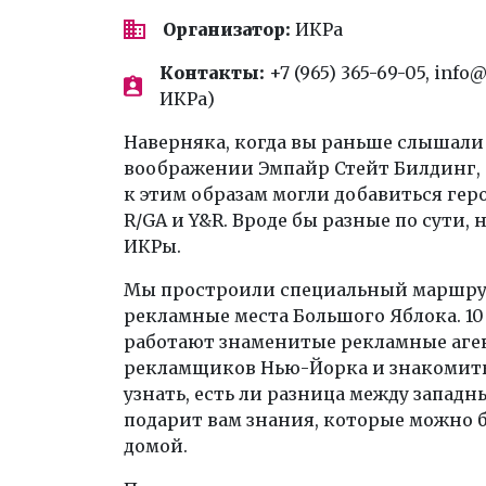
Организатор:
ИКРа
Контакты:
+7 (965) 365-69-05, inf
ИКРа)
Наверняка, когда вы раньше слышали с
воображении Эмпайр Стейт Билдинг, 
к этим образам могли добавиться гер
R/GA и Y&R. Вроде бы разные по сути,
ИКРы.
Мы простроили специальный маршрут
рекламные места Большого Яблока. 10 
работают знаменитые рекламные аген
рекламщиков Нью-Йорка и знакомитьс
узнать, есть ли разница между запад
подарит вам знания, которые можно б
домой.