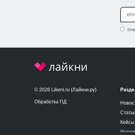
Отп
© 2026 Likeni.ru (Лайкни.ру)
Разд
Обработка ПД
Новос
Стать
Кейсы
Интер