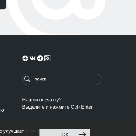
Нашли опечатку?
Выделите и нажмите Ctrl+Enter
ью
Продвижение сайта: Ingate
то улучшает
Ок