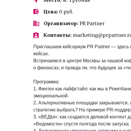
Цена:
0 руб.
Организатор:
PR Partner
Контакты:
marketing@prpartner.r
Приглашаем кейсориум PR Partner — здесь 
кейсах.
Встречаемся в центре Москвы за чашкой кофе
о финансах, и правда ли, что будущее за «
Программа:
1. Финтех как лайфстайл: как мы в Рокетба
эмоциональной.
2. Альтернативные площадки закрываются,
стратегию выбрать? На примере PR-поддерж
3. «ВЕДЫ»: как создается деловой контент 
«Ведомости» спустя полгода после запуска.
4. Долгосрочное управление активами и кап