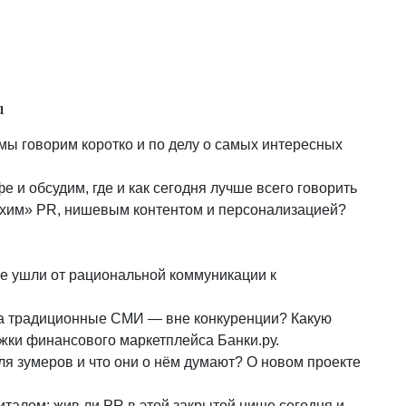
u
мы говорим коротко и по делу о самых интересных
 и обсудим, где и как сегодня лучше всего говорить
тихим» PR, нишевым контентом и персонализацией?
нке ушли от рациональной коммуникации к
 а традиционные СМИ — вне конкуренции? Какую
ки финансового маркетплейса Банки.ру.
для зумеров и что они о нём думают? О новом проекте
италом: жив ли PR в этой закрытой нише сегодня и