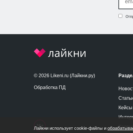
Отп
© 2026 Likeni.ru (Лайкни.ру)
Разд
Обработка ПД
Новос
Стать
Кейсы
Интер
Кален
Лайкни использует cookie-файлы и
обрабатыва