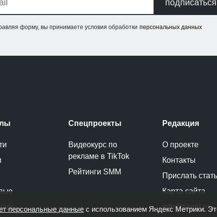
подписаться
равляя форму, вы принимаете условия обработки
персональных данных
елы
Спецпроекты
Редакция
ти
Видеокурс по
О проекте
рекламе в TikTok
и
Контакты
Рейтинги SMM
Прислать стат
вью
Карта сайта
дарь
Info@likeni.ru
ет персональные данные
с использованием Яндекс Метрики. Э