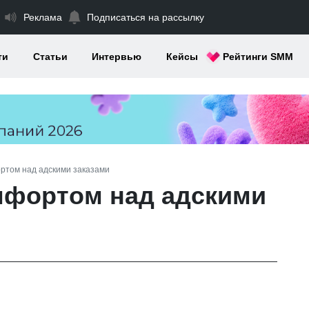
Реклама
Подписаться на рассылку
ти
Статьи
Интервью
Кейсы
Рейтинги SMM
ортом над адскими заказами
омфортом над адскими