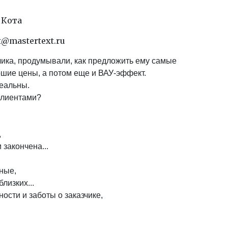
 Кота
ct@mastertext.ru
ика, продумывали, как предложить ему самые
ошие цены, а потом еще и ВАУ-эффект.
деальны.
клиентами?
,
 закончена...
ные,
лизких...
ости и заботы о заказчике,