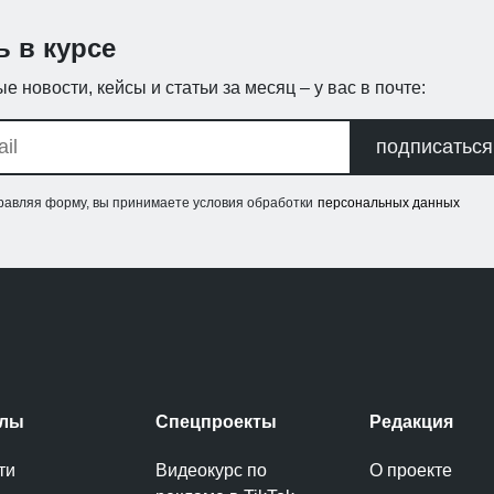
ь в курсе
е новости, кейсы и статьи за месяц – у вас в почте:
подписаться
равляя форму, вы принимаете условия обработки
персональных данных
елы
Спецпроекты
Редакция
ти
Видеокурс по
О проекте