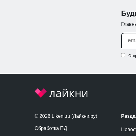
Буд
Главны
Отп
© 2026 Likeni.ru (Лайкни.ру)
Разд
Обработка ПД
Новос