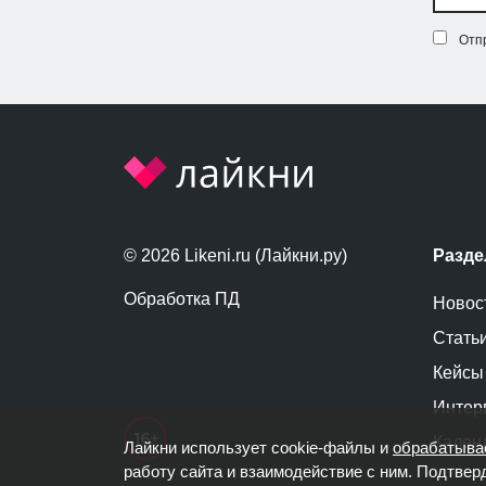
Отп
© 2026 Likeni.ru (Лайкни.ру)
Разд
Обработка ПД
Новос
Стать
Кейсы
Интер
Кален
Лайкни использует cookie-файлы и
обрабатыва
работу сайта и взаимодействие с ним. Подтвер