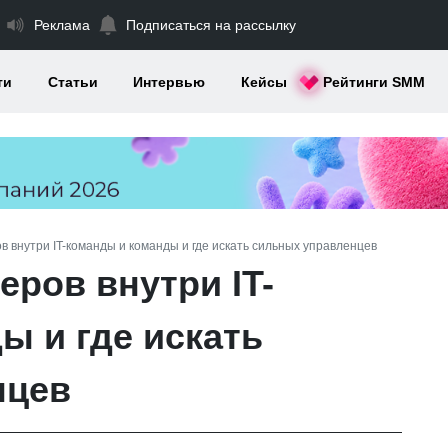
Реклама
Подписаться на рассылку
ти
Статьи
Интервью
Кейсы
Рейтинги SMM
в внутри IT-команды и команды и где искать сильных управленцев
еров внутри IT-
ы и где искать
нцев