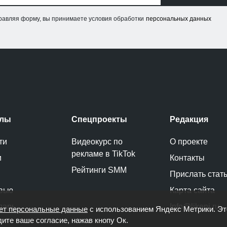
равляя форму, вы принимаете условия обработки
персональных данных
елы
Спецпроекты
Редакция
ти
Видеокурс по
О проекте
рекламе в TikTok
и
Контакты
Рейтинги SMM
Прислать стат
вью
Карта сайта
дарь
Info@likeni.ru
ет персональные данные
с использованием Яндекс Метрики. Э
дите ваше согласие, нажав кнопу Ок.