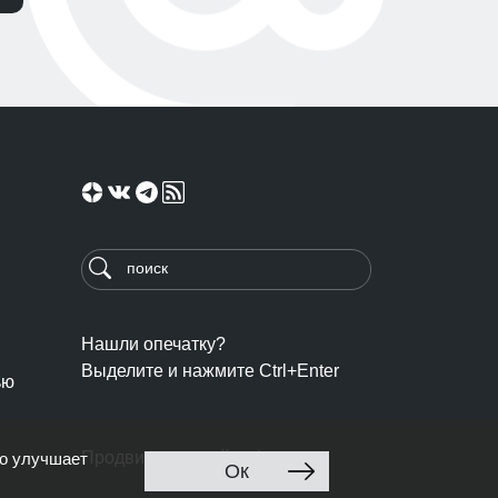
Нашли опечатку?
Выделите и нажмите Ctrl+Enter
ью
Продвижение сайта: Ingate
то улучшает
Ок