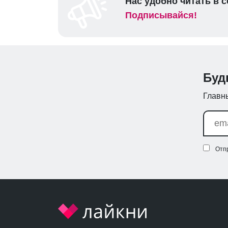
Нас удобно читать в с
Подписывайся!
Буд
Главны
Отп