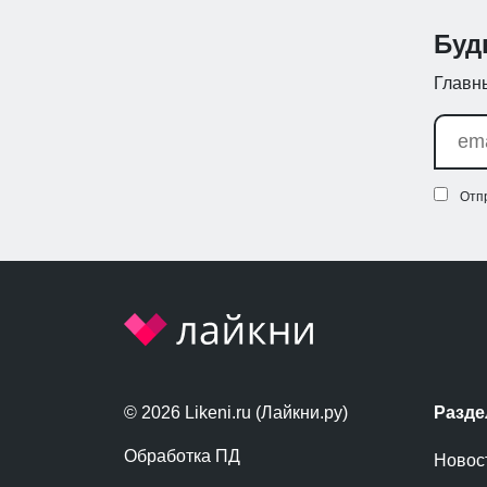
Буд
Главны
Отп
© 2026 Likeni.ru (Лайкни.ру)
Разд
Обработка ПД
Новос