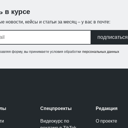
ь в курсе
е новости, кейсы и статьи за месяц – у вас в почте:
подписаться
равляя форму, вы принимаете условия обработки
персональных данных
елы
Спецпроекты
Редакция
ти
Видеокурс по
О проекте
рекламе в TikTok