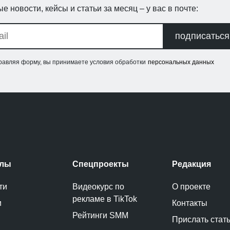
е новости, кейсы и статьи за месяц – у вас в почте:
подписаться
равляя форму, вы принимаете условия обработки
персональных данных
елы
Спецпроекты
Редакция
ти
Видеокурс по
О проекте
рекламе в TikTok
и
Контакты
Рейтинги SMM
Прислать стат