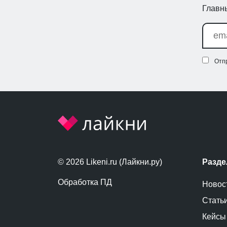
Главны
Отп
© 2026 Likeni.ru (Лайкни.ру)
Разд
Обработка ПД
Новос
Стать
Кейсы