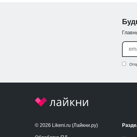
Буд
Главны
Отп
© 2026 Likeni.ru (Лайкни.ру)
Разд