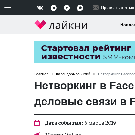
Прислать статью
Новос
Главная
Календарь событий
Нетворкинг в Faceboo
Нетворкинг в Face
деловые связи в 
Дата события:
6 марта 2019
Место:
Online