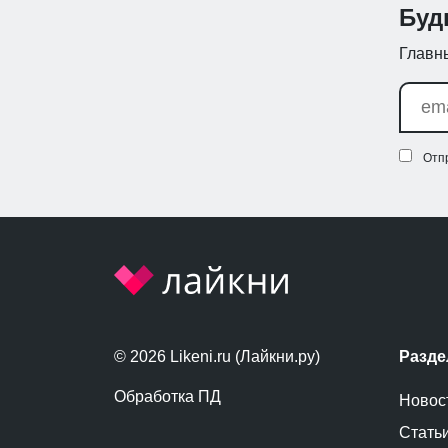
Буд
Главны
Отп
© 2026 Likeni.ru (Лайкни.ру)
Разд
Обработка ПД
Новос
Стать