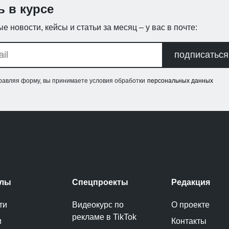
ь в курсе
е новости, кейсы и статьи за месяц – у вас в почте:
подписаться
равляя форму, вы принимаете условия обработки
персональных данных
елы
Спецпроекты
Редакция
ти
Видеокурс по
О проекте
рекламе в TikTok
и
Контакты