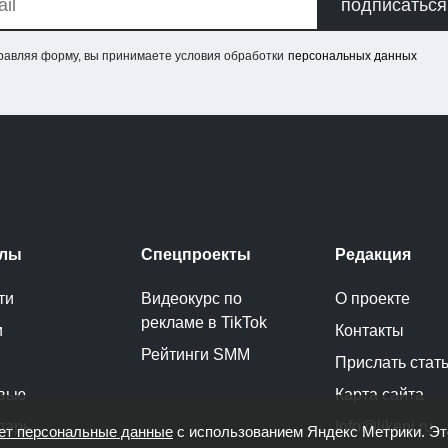
подписаться
равляя форму, вы принимаете условия обработки
персональных данных
елы
Спецпроекты
Редакция
ти
Видеокурс по
О проекте
рекламе в TikTok
и
Контакты
Рейтинги SMM
Прислать стат
вью
Карта сайта
дарь
Info@likeni.ru
ет персональные данные
с использованием Яндекс Метрики. Э