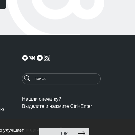
Нашли опечатку?
Выделите и нажмите Ctrl+Enter
ью
Продвижение сайта: Ingate
то улучшает
Ок