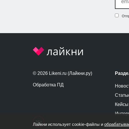
Отп
© 2026 Likeni.ru (Лайкни.ру)
Разд
Обработка ПД
Новос
Стать
Кейсы
Интер
Кален
Лайкни использует cookie-файлы и
обрабатыва