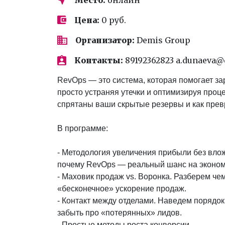
Цена:
0 руб.
Организатор:
Demis Group
Контакты:
89192362823 a.dunaeva@
RevOps — это система, которая помогает з
просто устраняя утечки и оптимизируя проц
спрятаны ваши скрытые резервы и как превр
В программе:
- Методология увеличения прибыли без вло
почему RevOps — реальный шанс на эконо
- Маховик продаж vs. Воронка. Разберем чем
«бесконечное» ускорение продаж.
- Контакт между отделами. Наведем порядо
забыть про «потерянных» лидов.
- Простые методы роста конверсии.