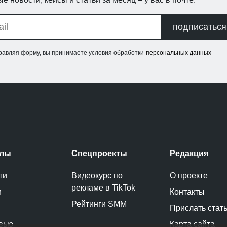
подписаться
равляя форму, вы принимаете условия обработки
персональных данных
елы
Спецпроекты
Редакция
ти
Видеокурс по
О проекте
рекламе в TikTok
и
Контакты
Рейтинги SMM
Прислать стат
вью
Карта сайта