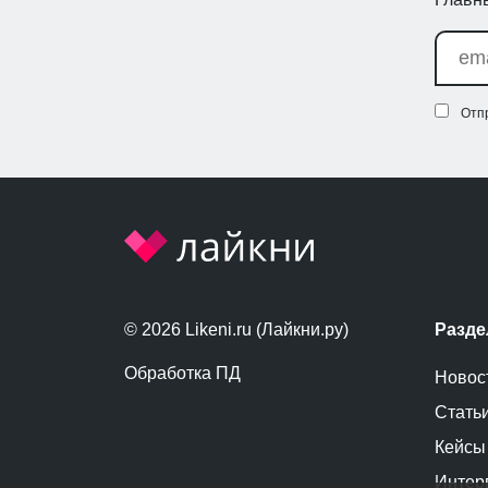
Отп
© 2026 Likeni.ru (Лайкни.ру)
Разд
Обработка ПД
Новос
Стать
Кейсы
Интер