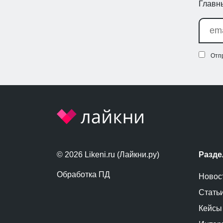
Главны
Отп
© 2026 Likeni.ru (Лайкни.ру)
Разд
Обработка ПД
Новос
Стать
Кейсы