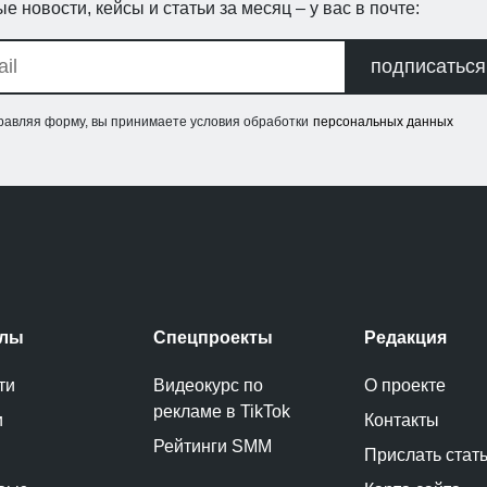
е новости, кейсы и статьи за месяц – у вас в почте:
подписаться
равляя форму, вы принимаете условия обработки
персональных данных
елы
Спецпроекты
Редакция
ти
Видеокурс по
О проекте
рекламе в TikTok
и
Контакты
Рейтинги SMM
Прислать стат