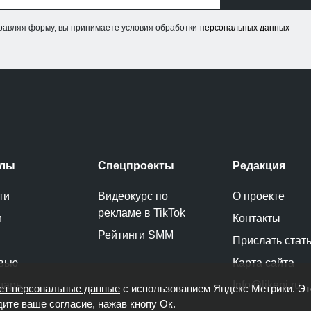
равляя форму, вы принимаете условия обработки
персональных данных
елы
Спецпроекты
Редакция
ти
Видеокурс по
О проекте
рекламе в TikTok
и
Контакты
Рейтинги SMM
Прислать стат
вью
Карта сайта
дарь
Info@likeni.ru
ет персональные данные
с использованием Яндекс Метрики. Э
дите ваше согласие, нажав кнопу Ок.