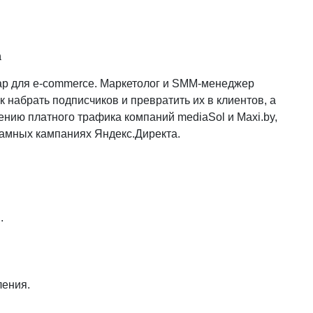
m
нар для e-commerce. Маркетолог и SMM-менеджер
 набрать подписчиков и превратить их в клиентов, а
нию платного трафика компаний mediaSol и Maxi.by,
ламных кампаниях Яндекс.Директа.
.
ления.