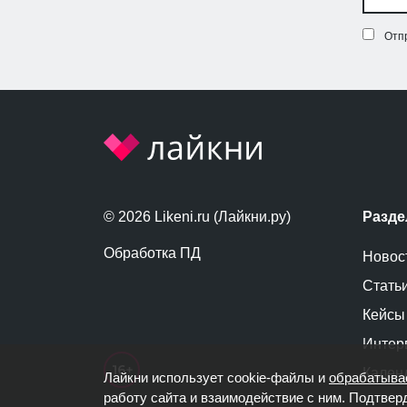
Отп
© 2026 Likeni.ru (Лайкни.ру)
Разд
Обработка ПД
Новос
Стать
Кейсы
Интер
Кален
Лайкни использует cookie-файлы и
обрабатыва
работу сайта и взаимодействие с ним. Подтвер