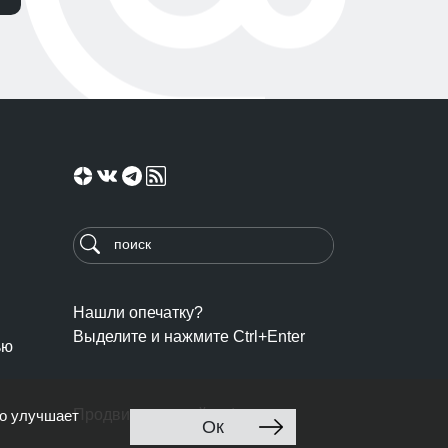
Нашли опечатку?
Выделите и нажмите Ctrl+Enter
ью
Продвижение сайта: Ingate
то улучшает
Ок