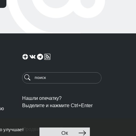
Нашли опечатку?
Выделите и нажмите Ctrl+Enter
ью
Продвижение сайта: Ingate
то улучшает
Ок