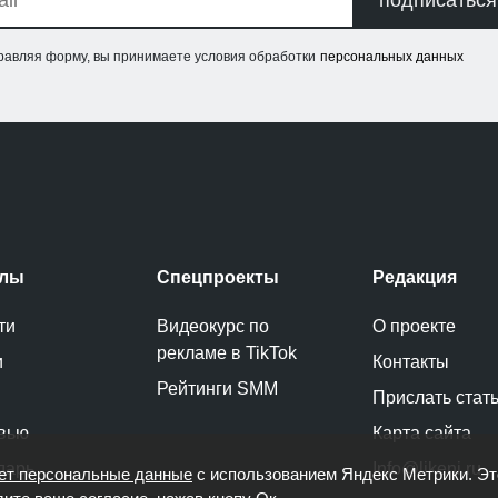
равляя форму, вы принимаете условия обработки
персональных данных
елы
Спецпроекты
Редакция
ти
Видеокурс по
О проекте
рекламе в TikTok
и
Контакты
Рейтинги SMM
Прислать стат
вью
Карта сайта
дарь
Info@likeni.ru
ет персональные данные
с использованием Яндекс Метрики. Э