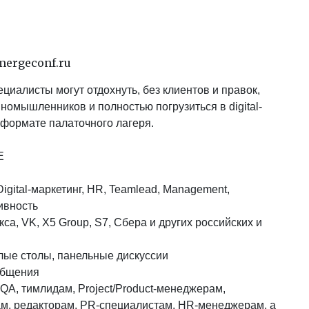
@mergeconf.ru
циалисты могут отдохнуть, без клиентов и правок,
номышленников и полностью погрузиться в digital-
 формате палаточного лагеря.
E
igital-маркетинг, HR, Teamlead, Management,
ивность
са, VK, X5 Group, S7, Cбера и других российских и
лые столы, панельные дискуссии
общения
QA, тимлидам, Project/Product-менеджерам,
ам, редакторам, PR-специалистам, HR-менеджерам, а