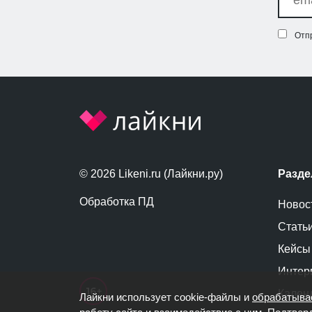
Отп
© 2026 Likeni.ru (Лайкни.ру)
Разд
Обработка ПД
Новос
Стать
Кейсы
Интер
Кален
Лайкни использует cookie-файлы и
обрабатыва