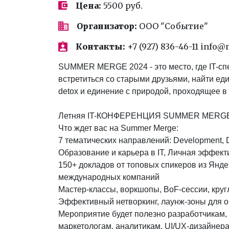
Цена:
5500 руб.
Организатор:
ООО "Событие"
Контакты:
+7 (927) 836-46-11 info
SUMMER MERGE 2024 - это место, где IT-спе
встретиться со старыми друзьями, найти еди
detox и единение с природой, проходящее в
Летняя IT-КОНФЕРЕНЦИЯ SUMMER MERG
Что ждет вас на Summer Merge:
7 тематических направлений: Development, D
Образование и карьера в IT, Личная эффект
150+ докладов от топовых спикеров из Яндек
международных компаний
Мастер-классы, воркшопы, BoF-сессии, круг
Эффективный нетворкинг, лаунж-зоны для 
Мероприятие будет полезно разработчикам, 
маркетологам, аналитикам, UI/UX-дизайнер