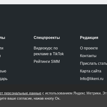
елы
Спецпроекты
Редакция
ти
Видеокурс по
О проекте
рекламе в TikTok
и
Контакты
Рейтинги SMM
Прислать стат
вью
Карта сайта
дарь
Info@likeni.ru
ет персональные данные
с использованием Яндекс Метрики. Э
дите ваше согласие, нажав кнопу Ок.