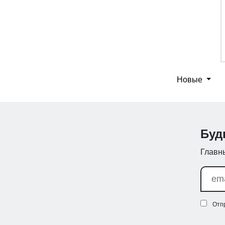
Новые
Буд
Главны
Отп