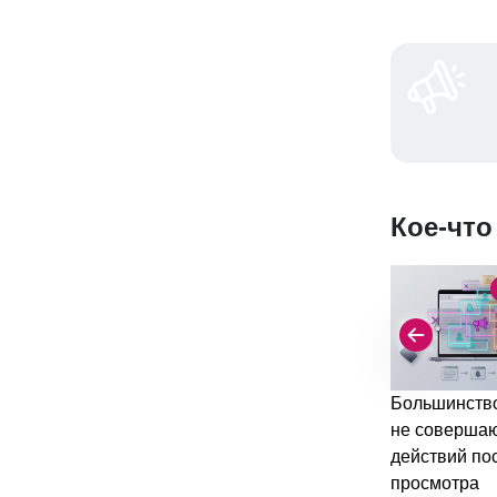
Кое-что
Большинство
не соверша
действий по
просмотра