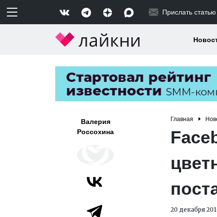
Прислать статью
Новос
Главная
Нов
Валерия
Face
Россохина
цвет
пост
20 декабря 201