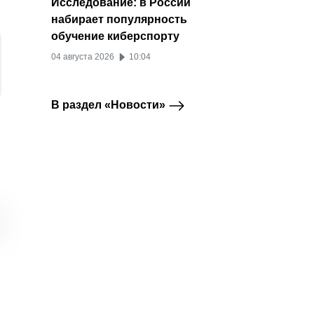
Исследование: в России
набирает популярность
обучение киберспорту
04 августа 2026
10:04
В раздел «Новости»
Корейский
Дизайнеры чаще
Пара 
Мессенджер
Исследования
мессенджер
других признаются в
выбор:
KakaoTalk готовится
склонности к лени.
прини
выйти на российский
Исследование
просмо
рынок
SuperJob
26 фе
28 мая 2026
06 апреля 2026