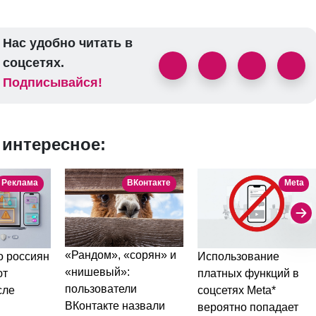
Нас удобно читать в
соцсетях.
Подписывайся!
 интересное:
Реклама
ВКонтакте
Meta
«Рандом», «сорян» и
Использование
 россиян
«нишевый»:
платных функций в
ют
пользователи
соцсетях Meta*
сле
ВКонтакте назвали
вероятно попадает