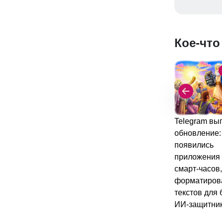
Кое-что
Telegram вы
обновление:
появились
приложения
смарт-часов,
форматиров
текстов для 
ИИ-защитник