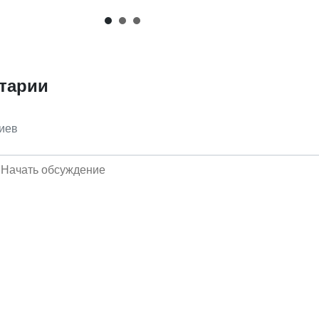
тарии
иев