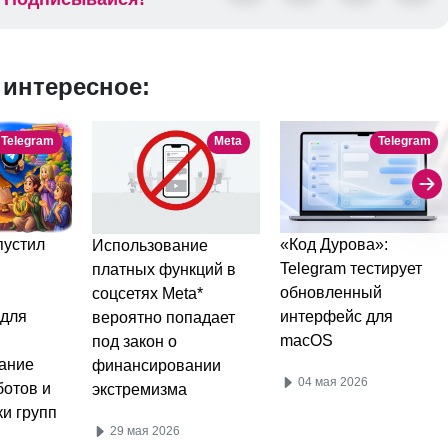
 интересное:
Telegram
Meta
Telegram
пустил
«Код Дурова»:
Использование
Telegram тестирует
платных функций в
обновленный
соцсетях Meta*
 для
интерфейс для
вероятно попадает
macOS
под закон о
ание
финансировании
04 мая 2026
ботов и
экстремизма
и групп
29 мая 2026