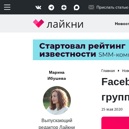
Прислать статью
Новос
Главная
Нов
Марина
Face
Ибушева
груп
25 мая 2020
Выпускающий
редактор Лайкни