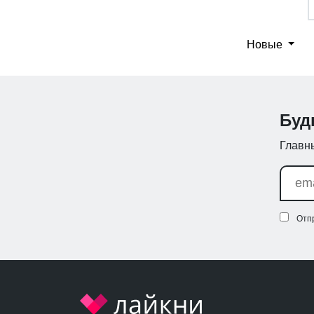
Новые
Буд
Главны
Отп