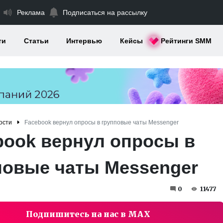
Реклама
Подписаться на рассылку
ти
Статьи
Интервью
Кейсы
Рейтинги SMM
ости
Facebook вернул опросы в групповые чаты Messenger
book вернул опросы в
повые чаты Messenger
0
11477
Подпишитесь на нас в MAX