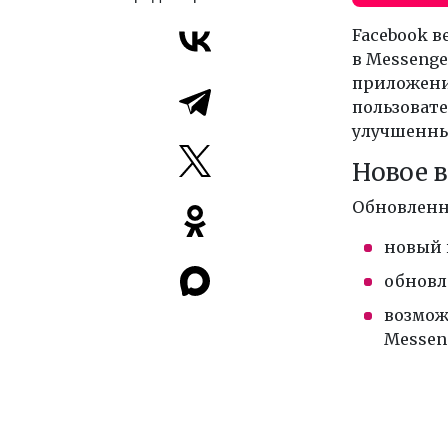
Facebook в
в Messenge
приложени
пользовате
улучшенные
Новое 
Обновленн
новый 
обновл
возмож
Messen