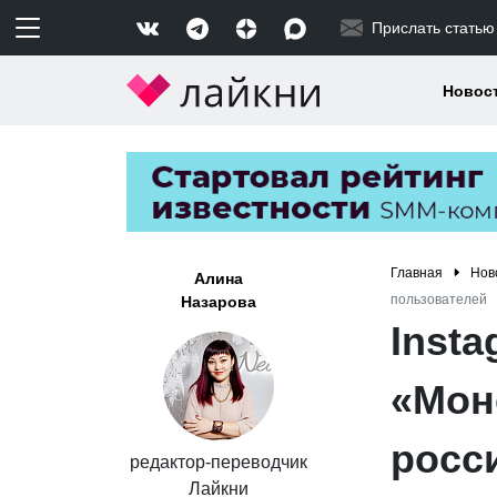
Прислать статью
Новос
Главная
Нов
Алина
пользователей
Назарова
Insta
«Мон
росс
редактор-переводчик
Лайкни