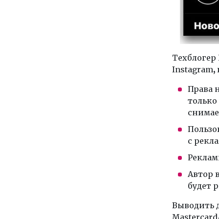
Техблогер
Instagram
,
Права 
только 
снима
Пользов
с рекла
Реклам
Автор в
будет р
Выводить д
Mastercard/