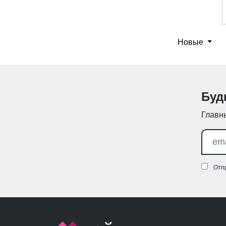
Новые
Буд
Главны
Отп