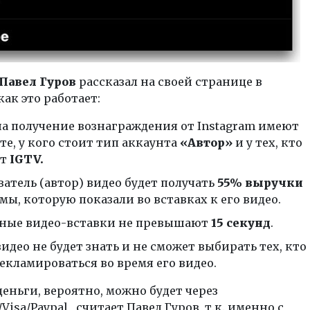
Павел Гуров
рассказал на своей странице в
как это работает:
на получение вознаграждения от Instagram имеют
те, у кого стоит тип аккаунта
«Автор»
и у тех, кто
ет
IGTV.
атель (автор) видео будет получать
55% выручки
мы, которую показали во вставках к его видео.
ные видео-вставки не превышают
15 секунд
.
идео не будет знать и не сможет выбирать тех, кто
екламироваться во время его видео.
еньги, вероятно, можно будет через
Visa/Paypal , считает Павел Гуров, т.к. именно с