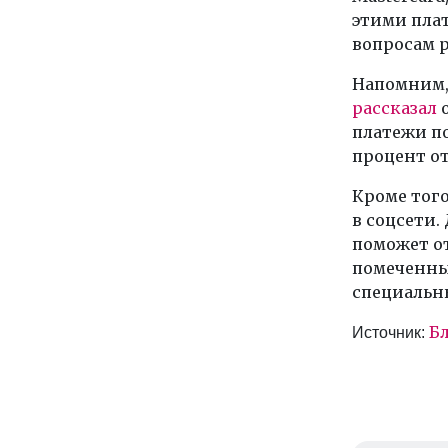
этими плат
вопросам 
Напомним, 
рассказал
о
платежи по
процент от
Кроме того
в соцсети.
поможет о
помеченны
специальны
Бл
Источник: