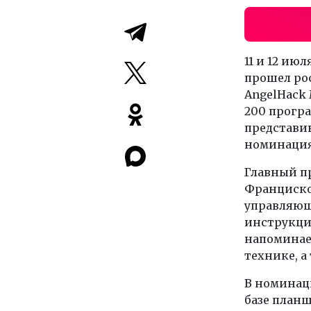
11 и 12 июл
прошел ро
AngelHack 
200 програ
представи
номинация
Главный пр
Франциско 
управляющ
инструкци
напоминает
технике, а
В номинац
базе план