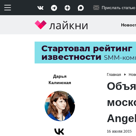
Прислать статью
Новос
Главная
Нов
Дарья
Объя
Калинская
моск
Ange
16 июля 2015