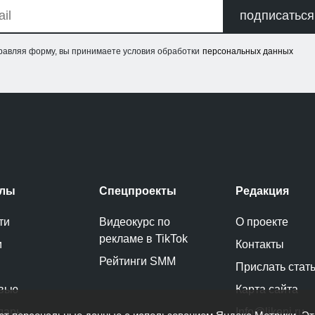
подписаться
равляя форму, вы принимаете условия обработки
персональных данных
елы
Спецпроекты
Редакция
ти
Видеокурс по
О проекте
рекламе в TikTok
и
Контакты
Рейтинги SMM
Прислать стат
вью
Карта сайта
дарь
Info@likeni.ru