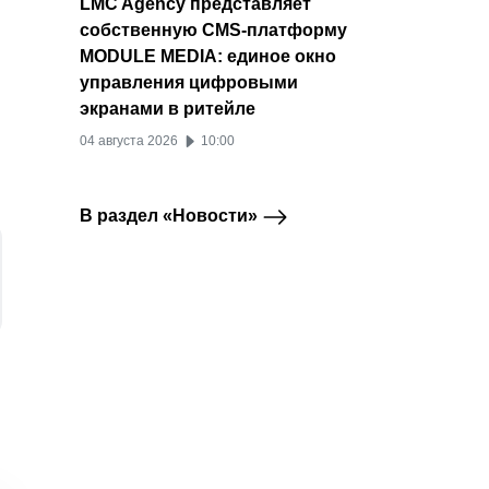
LMC Agency представляет
собственную CMS-платформу
MODULE MEDIA: единое окно
управления цифровыми
экранами в ритейле
04 августа 2026
10:00
В раздел «Новости»
ВКонтакте открыл
ВКонтакте
прием заявок на VK