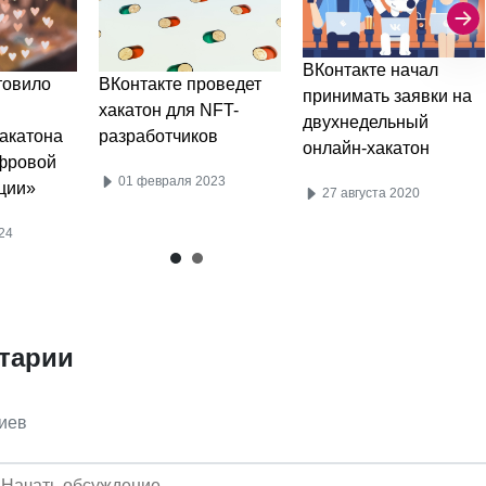
ВКонтакте начал
товило
ВКонтакте проведет
принимать заявки на
хакатон для NFT-
двухнедельный
хакатона
разработчиков
онлайн-хакатон
фровой
01 февраля 2023
ции»
27 августа 2020
24
тарии
иев