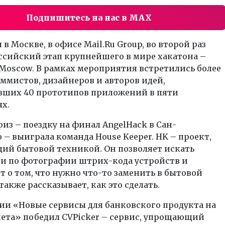
Подпишитесь на нас в MAX
я в Москве, в офисе Mail.Ru Group, во второй раз
ссийский этап крупнейшего в мире хакатона –
Moscow. В рамках мероприятия встретились более
ммистов, дизайнеров и авторов идей,
вших 40 прототипов приложений в пяти
х.
из – поездку на финал AngelHack в Сан-
– выиграла команда House Keeper. HK – проект,
ий бытовой техникой. Он позволяет искать
и по фотографии штрих-кода устройств и
 о том, что нужно что-то заменить в бытовой
 также рассказывает, как это сделать.
ии «Новые сервисы для банковского продукта на
шета» победил CVPicker – сервис, упрощающий