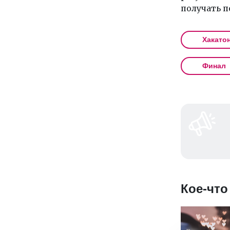
получать п
Хакато
Финал
Кое-что