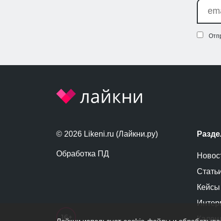
Отп
© 2026 Likeni.ru (Лайкни.ру)
Разд
Обработка ПД
Новос
Стать
Кейсы
Интер
Кален