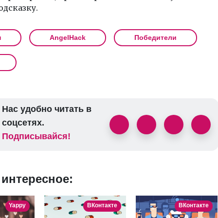
одсказку.
н
AngelHack
Победители
Нас удобно читать в
соцсетях.
Подписывайся!
 интересное:
Yappy
ВКонтакте
ВКонтакте