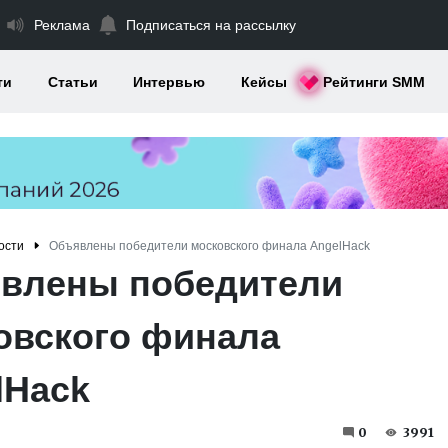
Реклама
Подписаться на рассылку
ти
Статьи
Интервью
Кейсы
Рейтинги SMM
ости
Объявлены победители московского финала AngelHack
влены победители
овского финала
lHack
0
3991