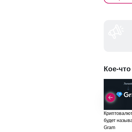
Кое-что
Криптовалю
будет назыв
Gram