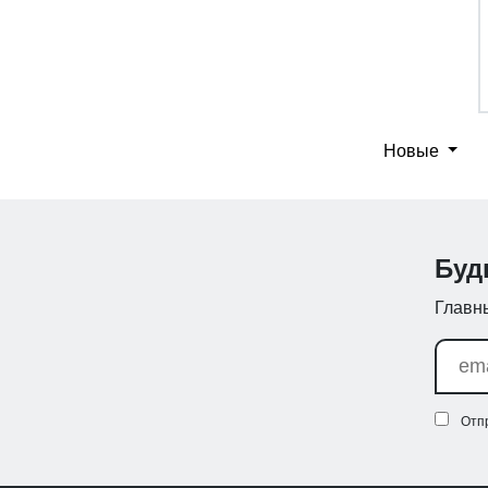
Новые
Буд
Главны
Отп