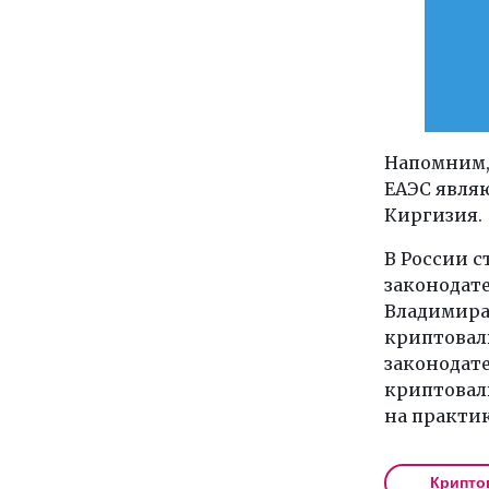
Напомним,
ЕАЭС являю
Киргизия.
В России с
законодате
Владимира 
криптова
законодат
криптовалю
на практик
Крипто