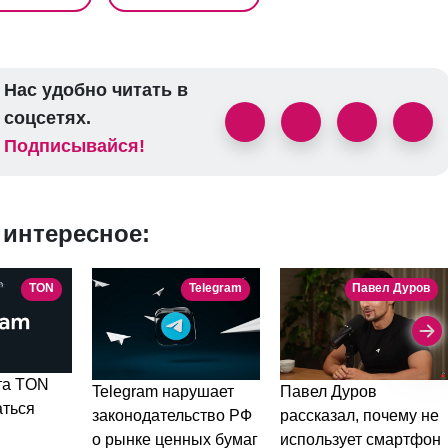
Нас удобно читать в
соцсетях.
Подписывайся!
 интересное:
TON
Telegram
Павел Дуров
та TON
Telegram нарушает
Павел Дуров
аться
законодательство РФ
рассказал, почему не
о рынке ценных бумаг
использует смартфон