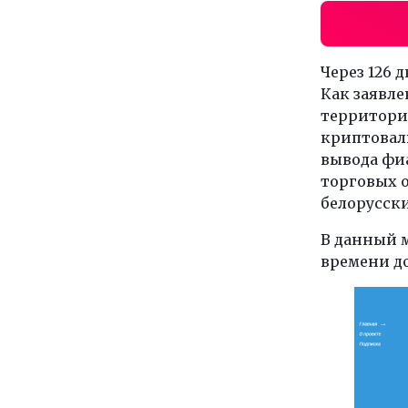
Через 126 
Как заявле
территори
криптовал
вывода фи
торговых о
белорусски
В данный м
времени до