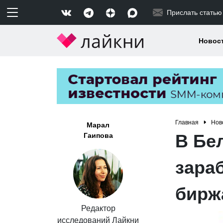
Прислать статью
Новос
Главная
Нов
Марал
В Бел
Гаипова
зара
бирж
Редактор
исследований Лайкни