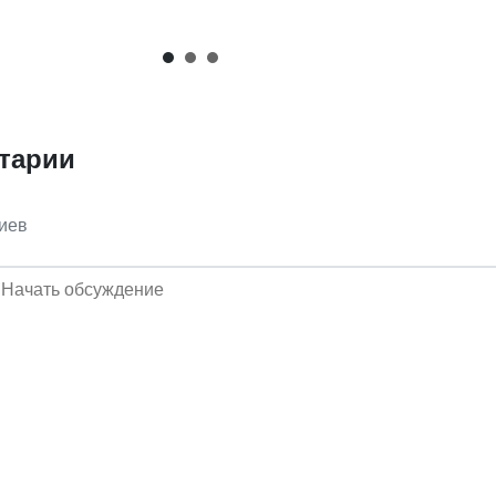
тарии
иев