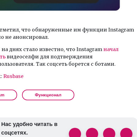
тметил, что обнаруженные им функции Instagram
о не анонсировал.
на днях стало известно, что Instagram
начал
ть
видеоселфи для подтверждения
ользователя. Так соцсеть борется с ботами.
:
Rusbase
am
Функционал
Нас удобно читать в
соцсетях.