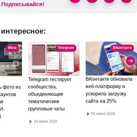
Подписывайся!
 интересное:
Meta
Telegram
ВКонтакте
ВКонтакте обновила
Telegram тестирует
веб-платформу и
сообщества,
ь фото из
ускорила загрузку
объединяющие
каунтов
сайта на 25%
тематические
ля
групповые чаты
И-
05 июня 2026
й
29 июня 2026