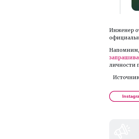
Инженер о
официальн
Напомним, 
запрашива
личности п
Источник
Instagr