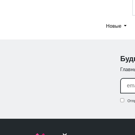
Новые
Буд
Главны
Отп