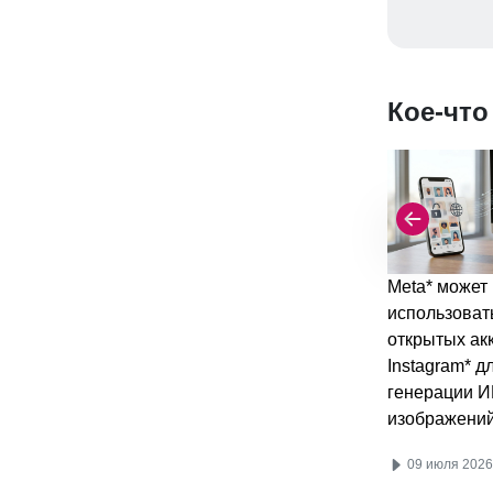
Кое-что
Meta* может
использоват
открытых ак
Instagram* д
генерации И
изображени
09 июля 2026