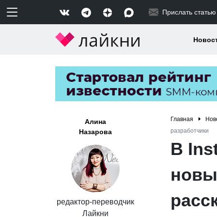
Прислать статью
Новос
Главная
Нов
Алина
разработчики
Назарова
В In
новы
расс
редактор-переводчик
Лайкни