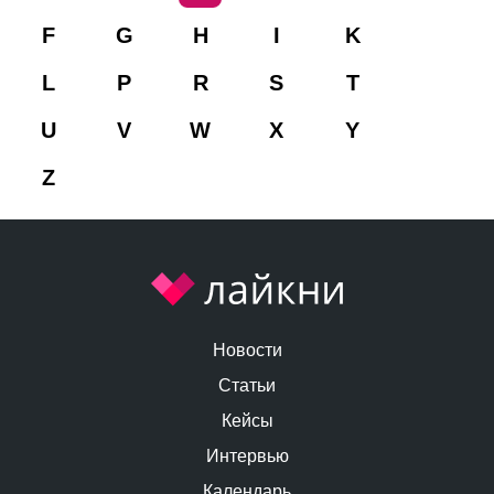
F
G
H
I
K
L
P
R
S
T
U
V
W
X
Y
Z
Новости
Статьи
Кейсы
Интервью
Календарь