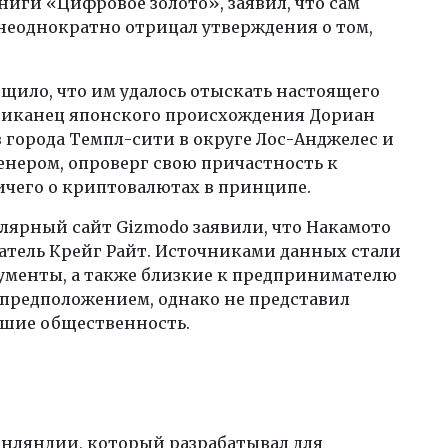
ниги «Цифровое золото», заявил, что сам
неоднократно отрицал утверждения о том,
бщило, что им удалось отыскать настоящего
риканец японского происхождения Дориан
города Темпл-сити в округе Лос-Анджелес и
ером, опроверг свою причастность к
ничего о криптовалютах в принципе.
улярный сайт Gizmodo заявили, что Накамото
атель Крейг Райт. Источниками данных стали
ументы, а также близкие к предпринимателю
с предположением, однако не представил
вшие общественность.
нляндии, который разрабатывал для