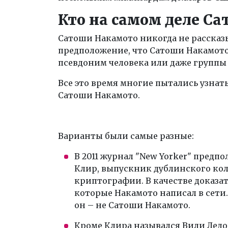
Кто на самом деле С
Сатоши Накамото никогда не рассказы
предположение, что Сатоши Накамото 
псевдоним человека или даже группы
Все это время многие пытались узнать
Сатоши Накамото.
Варианты были самые разные:
В 2011 журнал "New Yorker" предп
Клир, выпускник дублинского ко
криптографии. В качестве доказат
которые Накамото написал в сети.
он – не Сатоши Накамото.
Кроме Клира назывался Вили Ледо