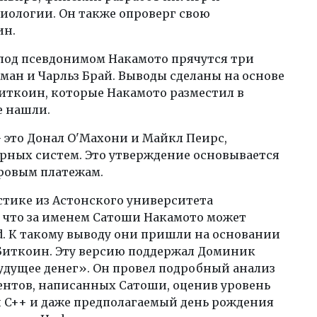
иологии. Он также опроверг свою
ин.
под псевдонимом Накамото прячутся три
ман и Чарльз Брай. Выводы сделаны на основе
иткоин, которые Накамото разместил в
е нашли.
– это Донал О'Махони и Майкл Пеирс,
рных систем. Это утверждение основывается
ровым платежам.
тике из Астонского университета
 что за именем Сатоши Накамото может
ld. К такому выводу они пришли на основании
Биткоин. Эту версию поддержал Доминик
удущее денег». Он провел подробный анализ
ентов, написанных Сатоши, оценив уровень
и C++ и даже предполагаемый день рождения