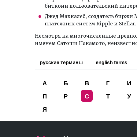
биткоин пользовательский интер
Джед Маккалеб, создатель биржи 
платежных систем Ripple и Stellar.
Несмотря на многочисленные предпол
именем Сатоши Накамото, неизвестно 
русские термины
english terms
А
Б
В
Г
И
П
Р
С
Т
У
Я