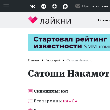
Прислать статью
Новос
Главная
Глоссарий
Сатоши Накамото
Сатоши Накамот
Синонимы:
нет
Все термины
на «С»