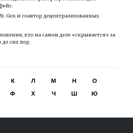
фейс.
Mt. Gox и соавтор децентрализованных
ожения, кто на самом деле «скрывается» за
до сих пор.
К
Л
М
Н
О
Ф
Х
Ч
Ш
Ю