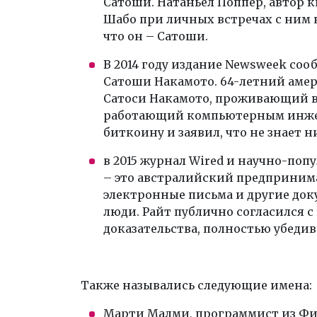
Сатоши. Натаньел Поппер, автор к
Шабо при личных встречах с ним 
что он – Сатоши.
В 2014 году издание Newsweek соо
Сатоши Накамото. 64-летний аме
Сатоси Накамото, проживающий в 
работающий компьютерным инжен
биткоину и заявил, что не знает 
в 2015 журнал Wired и научно-поп
– это австралийский предприним
электронные письма и другие док
люди. Райт публично согласился 
доказательства, полностью убеди
Также назывались следующие имена:
Марти Малми, программист из Фи