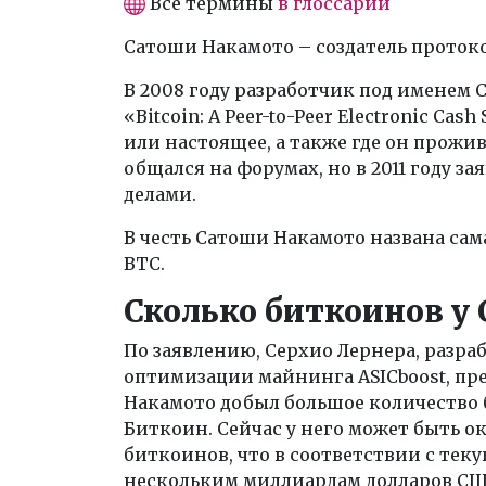
Все термины
в глоссарии
Сатоши Накамото – создатель проток
В 2008 году разработчик под именем
«Bitcoin: A Peer-to-Peer Electronic Ca
или настоящее, а также где он прожи
общался на форумах, но в 2011 году з
делами.
В честь Сатоши Накамото названа сам
BTC.
Сколько биткоинов у
По заявлению, Серхио Лернера, разраб
оптимизации майнинга ASICboost, пре
Накамото добыл большое количество 
Биткоин. Сейчас у него может быть 
биткоинов, что в соответствии с те
нескольким миллиардам долларов СШ