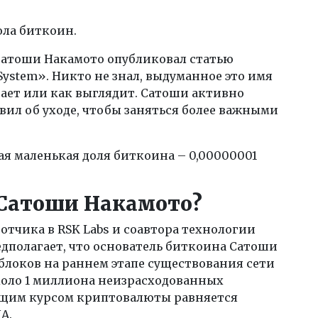
ола биткоин.
 Сатоши Накамото опубликовал статью
sh System». Никто не знал, выдуманное это имя
вает или как выглядит. Сатоши активно
аявил об уходе, чтобы заняться более важными
ая маленькая доля биткоина – 0,00000001
 Сатоши Накамото?
отчика в RSK Labs и соавтора технологии
дполагает, что основатель биткоина Сатоши
блоков на раннем этапе существования сети
около 1 миллиона неизрасходованных
кущим курсом криптовалюты равняется
А.