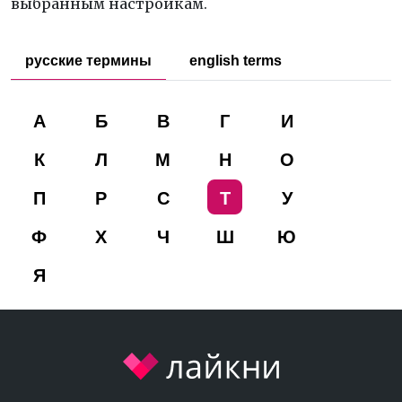
выбранным настройкам.
русские термины
english terms
А
Б
В
Г
И
К
Л
М
Н
О
П
Р
С
Т
У
Ф
Х
Ч
Ш
Ю
Я