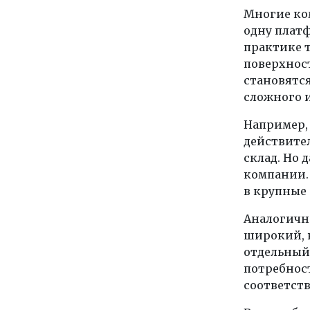
Многие ко
одну платф
практике 
поверхнос
становятс
сложного и
Например, 
действител
склад. Но 
компании. 
в крупные 
Аналогична
широкий, н
отдельный 
потребност
соответств