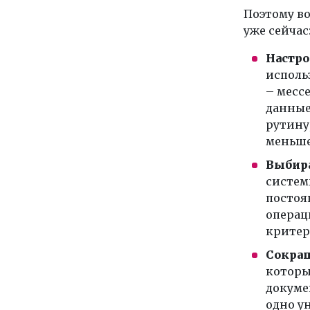
Поэтому во
уже сейчас
Настро
исполь
– месс
данные
рутину
меньше
Выбира
системы
постоя
операц
критер
Сокращ
которы
докумен
одно у