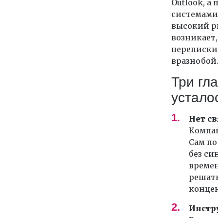
Outlook, а
системами 
высокий р
возникает,
переписки 
вразнобой
Три гл
устало
Нет с
Компан
Сам по
без си
времен
решать
концен
Инстр