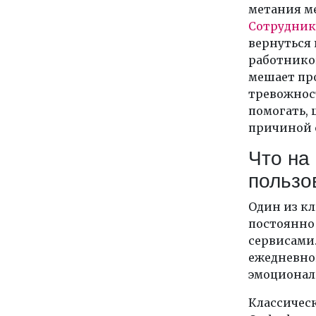
метания м
Сотруднику
вернуться 
работнико
мешает про
тревожнос
помогать,
причиной с
Что на
пользо
Один из к
постоянно
сервисами.
ежедневной
эмоционал
Классическ