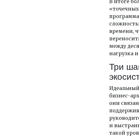
В итоге бо
«точечных
программа.
сложность:
времени, 
переносить
между дес
нагрузка и
Три ша
экосис
Идеальный
бизнес-арх
они связа
поддержива
руководит
и выстраив
такой уров