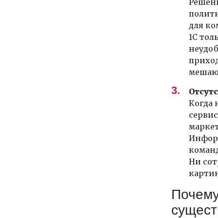
Решени
полити
для ко
1С тол
неудоб
приход
мешают
Отсут
Когда 
сервис
маркети
Информ
команд
Ни сот
карти
Почему
сущест