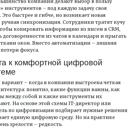
льшинство компаний делают выбор в пользу
» инструментов – под каждую задачу своя
 Это быстрее и гибче, но возникает новая
 ручная синхронизация. Сотрудники тратят кучу
чтобы копировать информацию из писем в CRM,
 договоренности из чатов в календари и прыгать
ятками окон. Вместо автоматизации – лишняя
 потери фокуса.
га к комфортной цифровой
теме
 вариант – когда в компании выстроена четкая
итектура: понятно, какие функции важны, как
ны между собой и какие инструменты их
ют. На основе этой схемы IT-директор или
ель по цифровизации подбирает нужные решения
ает единую цифровую среду. Но на практике
ень зрелости – редкость.