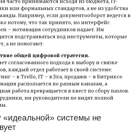
я часто принимаются исходя из бюджета, IT-
ки или формальных стандартов, а не из удобства
манды. Например, если документооборот ведется в
ько потому, что так принято, но интерфейс
ен – мотивация сотрудников падает. Им
ится подстраиваться под инструменты, которые
, а не помогают.
ствие общей цифровой стратегии.
нет согласованного подхода к выбору и связке
ов, каждый отдел работает в своей системе:
нг – в Trello, IT – в Jira, продажи – в Битриксе.
ация расползается по разным каналам, а
ная работа превращается в квест по сбору пазлов.
рудники, ни руководители не видят полной
ны.
 «идеальной» системы не
вует