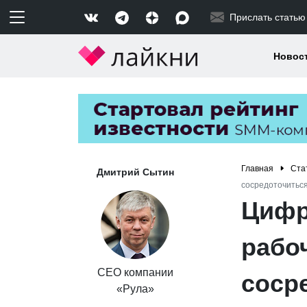
Прислать статью
Новос
Главная
Ста
Дмитрий Сытин
сосредоточиться
Цифр
рабо
CEO компании
соср
«Рула»