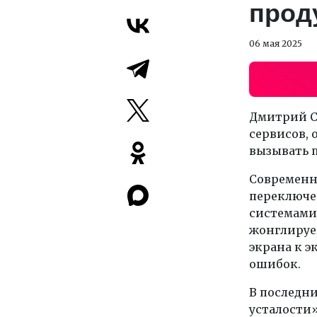
прод
06 мая 2025
Дмитрий С
сервисов, 
вызывать п
Современн
переключе
системами
жонглируе
экрана к э
ошибок.
В последни
усталости