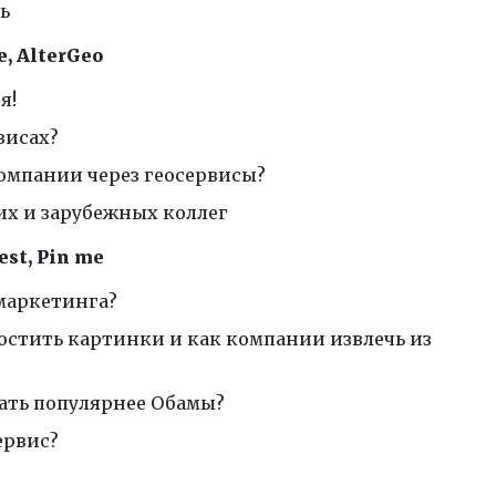
ь
, AlterGeo
я!
висах?
омпании через геосервисы?
их и зарубежных коллег
est, Pin me
маркетинга?
остить картинки и как компании извлечь из
стать популярнее Обамы?
ервис?