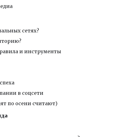
медиа
иальных сетях?
диторию?
равила и инструменты
спеха
мпании в соцсети
ят по осени считают)
нда