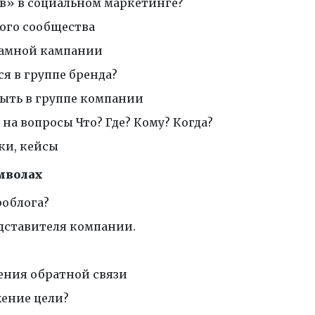
ов» в социальном маркетинге?
ого сообщества
ламной кампании
я в группе бренда?
ыть в группе компании
 на вопросы Что? Где? Кому? Когда?
ки, кейсы
имволах
роблога?
дставителя компании.
чения обратной связи
жение цели?