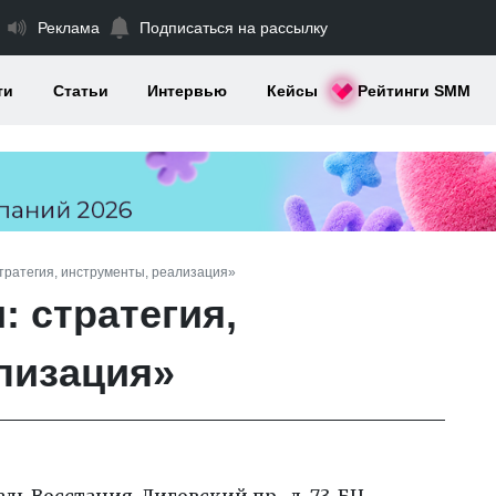
Реклама
Подписаться на рассылку
ти
Статьи
Интервью
Кейсы
Рейтинги SMM
тратегия, инструменты, реализация»
 стратегия,
лизация»
ь Восстания, Лиговский пр., д. 73, БЦ