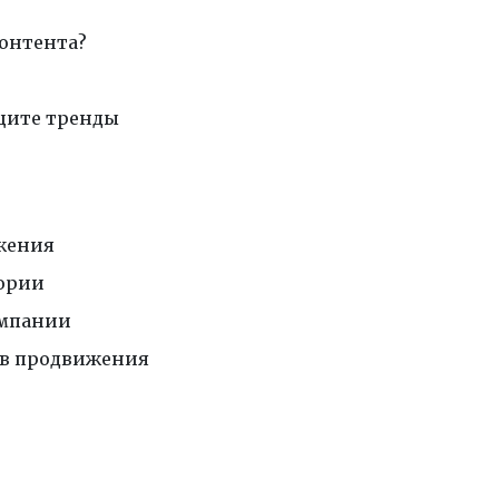
контента?
щите тренды
ижения
тории
омпании
в продвижения