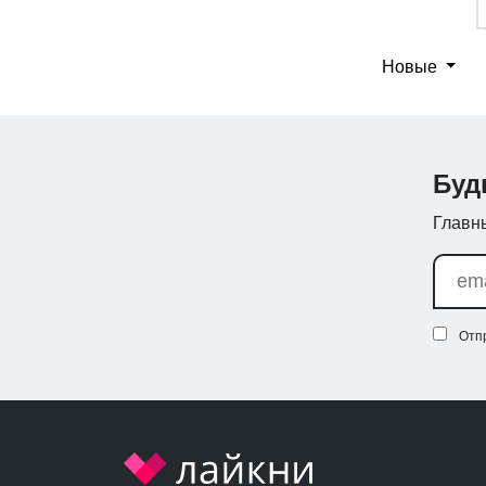
Новые
Буд
Главны
Отп