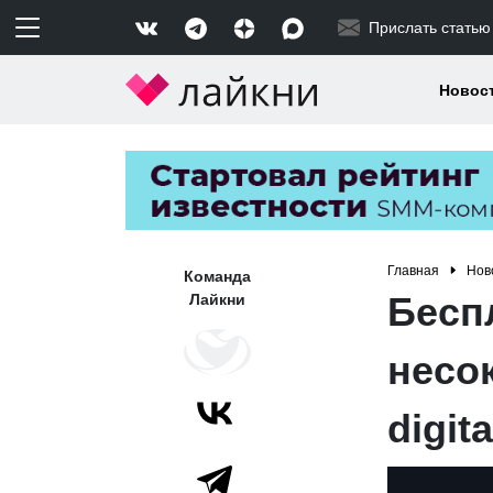
Прислать статью
Новос
Главная
Нов
Команда
Бесп
Лайкни
несо
digita