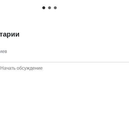
тарии
иев