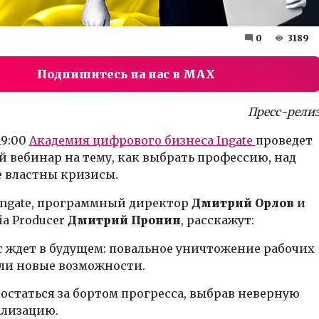
0
3189
Подпишитесь на нас в MAX
Пресс-рели
19:00
Академия цифрового бизнеса Ingate
проведет
 вебинар на тему, как выбрать профессию, над
е властны кризисы.
Ingate, программный директор
Дмитрий Орлов
и
ia Producer
Дмитрий Пронин
, расскажут:
с ждет в будущем: повальное уничтожение рабочих
ли новые возможности.
 остаться за бортом прогресса, выбрав неверную
ализацию.