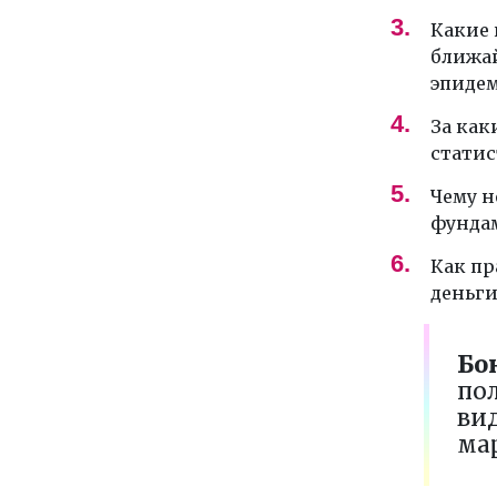
Какие 
ближай
эпидем
За как
статис
Чему н
фундам
Как пр
деньги
Бо
по
ви
ма