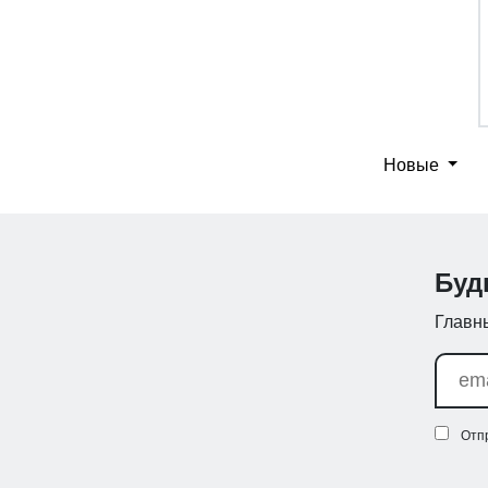
Новые
Буд
Главны
Отп