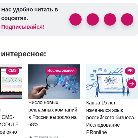
Нас удобно читать в
соцсетях.
Подписывайся!
 интересное:
CMS
Исследования
PR
Число новых
Как за 15 лет
т
рекламных компаний
изменился язык
ю CMS-
в России выросло на
российского бизнеса.
 MODULE
68%
Исследование
ое окно
PRonline
22 июля 2026