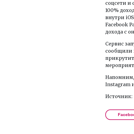
соцсети и 
100% доход
внутри iO
Facebook P
дохода с о
Сервис зап
сообщили 
прикрутить
мероприяти
Напомним,
Instagram 
Источник:
Facebo