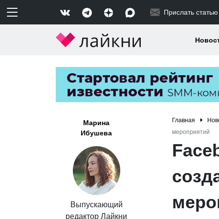
Прислать статью
Новос
Главная
Нов
Марина
мероприятий
Ибушева
Face
созд
меро
Выпускающий
редактор Лайкни