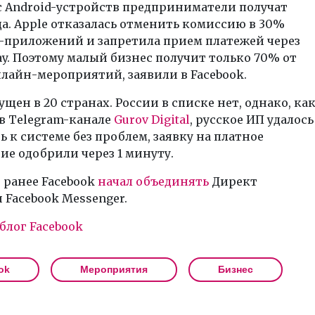
с Android-устройств предприниматели получат
а. Apple отказалась отменить комиссию в 30%
S-приложений и запретила прием платежей через
ay. Поэтому малый бизнес получит только 70% от
нлайн-мероприятий, заявили в Facebook.
ущен в 20 странах. России в списке нет, однако, ка
в Telegram-канале
Gurov Digital
, русское ИП удалось
 к системе без проблем, заявку на платное
е одобрили через 1 минуту.
 ранее Facebook
начал объединять
Директ
и Facebook Messenger.
блог Facebook
ok
Мероприятия
Бизнес