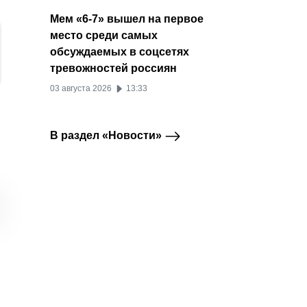
Мем «6-7» вышел на первое
место среди самых
обсуждаемых в соцсетях
тревожностей россиян
03 августа 2026
13:33
В раздел «Новости»
TikTok запускает
Число блогеров,
TikTok
TikTok
TikTok
новое приложение
продающих рекламу в
перехо
для микродрам
TikTok, выросло в
контро
PineDrama
шесть раз
амери
компа
20 января 2026
16 декабря 2025
26 се