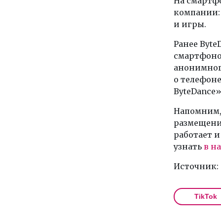
На смартф
компании:
и игры.
Ранее Byte
смартфонов
анонимног
о телефон
ByteDance»
Напомним,
размещения
работает и
узнать
в н
Источник:
TikTok