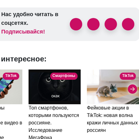
Нас удобно читать в
соцсетях.
Подписывайся!
 интересное:
TikTok
Смартфоны
TikTok
Топ смартфонов,
ры
Фейковые акции в
которыми пользуются
TikTok: новая волна
россияне.
е видео в
кражи личных данных
Исследование
россиян
МегаФона
ие