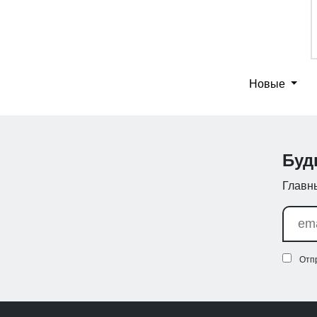
Новые
Буд
Главны
Отп