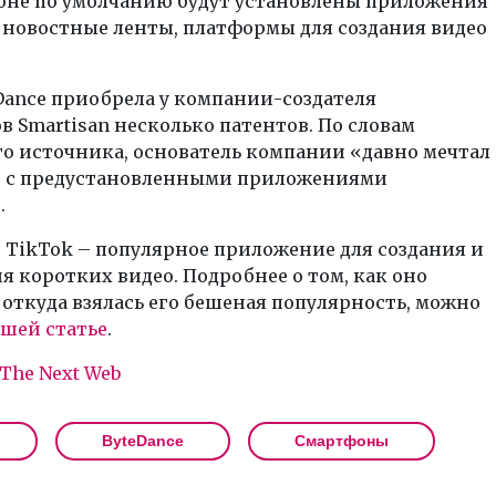
оне по умолчанию будут установлены приложения
 новостные ленты, платформы для создания видео
Dance приобрела у компании-создателя
 Smartisan несколько патентов. По словам
о источника, основатель компании «давно мечтал
е с предустановленными приложениями
.
 TikTok – популярное приложение для создания и
 коротких видео. Подробнее о том, как оно
 откуда взялась его бешеная популярность, можно
ашей статье
.
The Next Web
ByteDance
Смартфоны