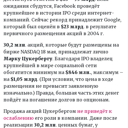
ожидания сбудутся, Facebook проведёт
крупнейшее в истории IPO среди интернет-
компаний. Сейчас рекорд принадлежит Google,
который был оценён в
$23 млрд
. в результате
первичного размещения акций в 2004 г.
30,2 млн
. акций, которые будут размещены на
бирже NASDAQ 18 мая, принадлежат лично
Марку Цукербергу
. Благодаря IPO владелец
крупнейшей в мире социальной сети
обогатится минимум на
$846 млн.
, максимум –
на
$1,05 млрд
. (При условии, что цена в ходе
размещения не превысит заявленную
изначально.) Правда, большая часть этих денег
пойдёт на погашение долгов по опционам.
Продажа акций Цукербергом
не приведёт к
ослаблению
его роли в компании. Даже после
реализации
30,2 млн
. ценных бумаг, у