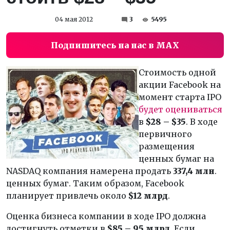
04 мая 2012
3
5495
Подпишитесь на нас в MAX
Стоимость одной
акции Facebook на
момент старта IPO
будет оцениваться
в
$
28 –
$
35
. В ходе
первичного
размещения
ценных бумаг на
NASDAQ компания намерена продать
337,4 млн
.
ценных бумаг. Таким образом, Facebook
планирует привлечь около
$12 млрд
.
Оценка бизнеса компании в ходе IPO должна
достигнуть отметки в
$
85 – 95 млрд
. Если