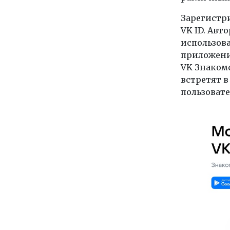
Зарегистр
VK ID. Авт
использова
приложени
VK Знакомс
встретят в
пользовате