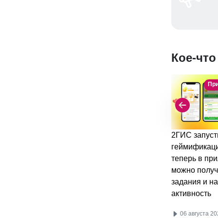
Кое-что
Пр
2ГИС запуст
геймификац
теперь в пр
можно получ
задания и н
активность
06 августа 20