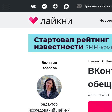
Прислать статью
Новос
Главная
Нов
Валерия
ВКон
Власова
обещ
29 июня 2023
редактор
исследований Лайкни