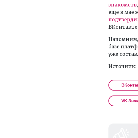
знакомств
еще в мае 
подтверди
ВКонтакте
Напомним, 
базе платф
уже состав
Источник:
ВКонта
VK Зна