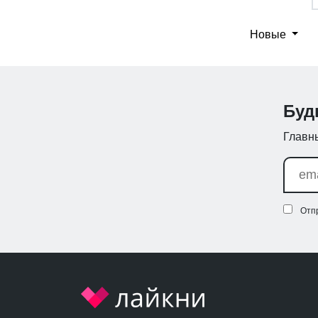
Новые
Буд
Главны
Отп