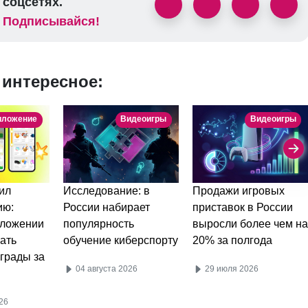
соцсетях.
Подписывайся!
 интересное:
иложение
Видеоигры
Видеоигры
ил
Исследование: в
Продажи игровых
ию:
России набирает
приставок в России
иложении
популярность
выросли более чем н
ать
обучение киберспорту
20% за полгода
аграды за
04 августа 2026
29 июля 2026
26