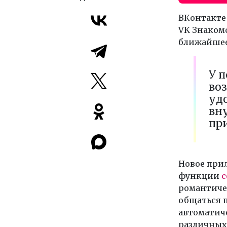
ВКонтакте
VK Знакомс
ближайшее 
У п
во
удо
вн
пр
Новое при
функции
с
романтиче
общаться п
автоматиче
различных