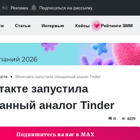
Реклама
Подписаться на рассылку
ти
Статьи
Интервью
Кейсы
Рейтинги SMM
ости
ВКонтакте запустила обещанный аналог Tinder
такте запустила
анный аналог Tinder
0
6119
Подпишитесь на нас в MAX