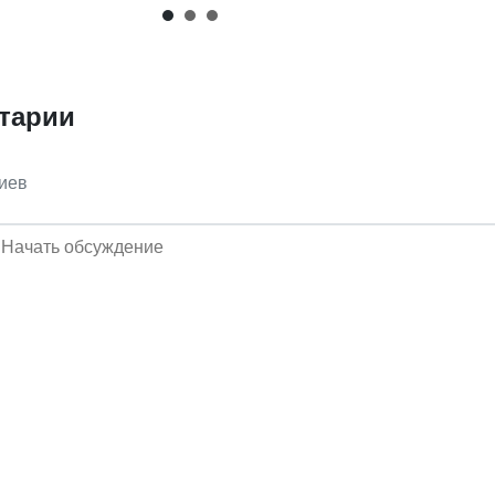
тарии
иев