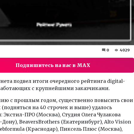
0
4029
Подпишитесь на нас в MAX
унета
подвел итоги очередного рейтинга digital-
 работающих с крупнейшими заказчиками.
нию с прошлым годом, существенно повысить свои
 (подняться на 40 строчек и выше) удалось
: Экстил-ПРО (Москва), Студия Олега Чулакова
Дону), BeaversBrothers (Екатеринбург), Alto Vision
Webformula (Краснодар), Пиксель Плюс (Москва),