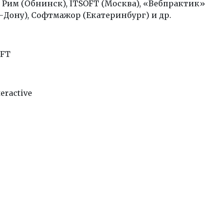
 Рим (
Обнинск
), ITSOFT (Москва), «Вебпрактик»
-Дону), Софтмажор (Екатеринбург) и др.
OFT
teractive