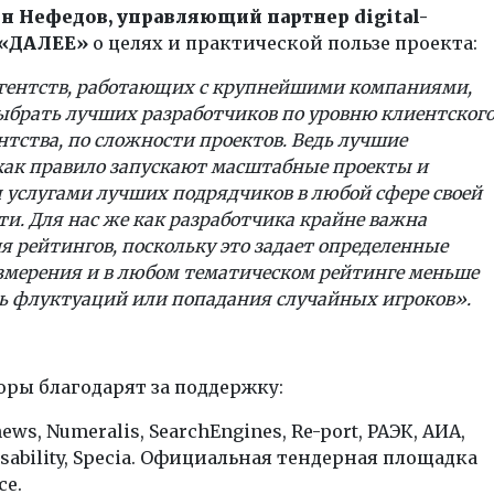
н Нефедов, управляющий партнер digital-
 «ДАЛЕЕ»
о целях и практической пользе проекта:
гентств, работающих с крупнейшими компаниями,
ыбрать лучших разработчиков по уровню клиентског
ентства, по сложности проектов. Ведь лучшие
ак правило запускают масштабные проекты и
 услугами лучших подрядчиков в любой сфере своей
ти. Для нас же как разработчика крайне важна
я рейтингов, поскольку это задает определенные
мерения и в любом тематическом рейтинге меньше
ть
флуктуаций
или попадания случайных игроков».
ры благодарят за поддержку:
ews, Numeralis, SearchEngines, Re-port,
РАЭК
, АИА,
sability, Specia. Официальная тендерная площадка
ce.