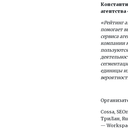
Константи
агентства
«Рейтинг а
помогает в
сервиса аг
компании к
пользуются
деятельнос
сегментаци
единицы из
вероятнос
Организато
Cossa, SEOn
ТриЛан, Ru
— Workspa