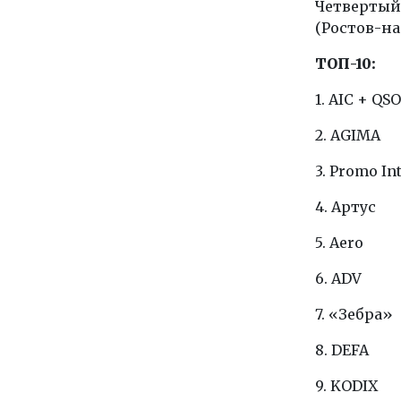
Четвертый
(Ростов-на
ТОП-10:
1. AIC + QS
2.
AGIMA
3. Promo In
4. Артус
5. Aero
6. ADV
7. «Зебра»
8. DEFA
9. KODIX