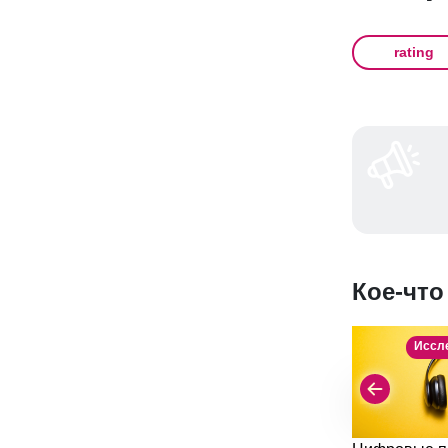
rating
Кое-что
Иссл