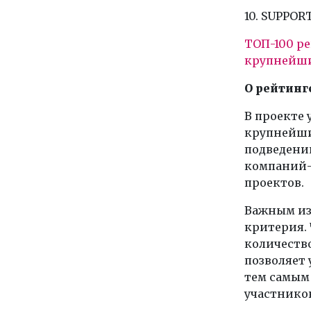
10. SUPPOR
ТОП-100 ре
крупнейши
О рейтинг
В проекте 
крупнейши
подведени
компаний-з
проектов.
Важным из
критерия. 
количество
позволяет
тем самым
участников