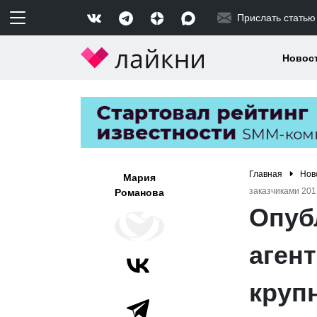
Прислать статью
Новос
Главная
Нов
Мария
заказчиками 201
Романова
Опубл
аген
круп