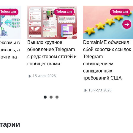
Telegram
Telegram
Telegram
DomainME объяснил
Вышло крупное
екламы в
сбой коротких ссылок
обновление Telegram
зилась, а
Telegram
с редактором статей и
очти на
соблюдением
сообществами
санкционных
15 июля 2026
требований США
15 июля 2026
тарии