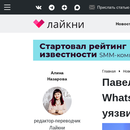
Прислать статью
Новос
Главная
Нов
Алина
Паве
Назарова
What
уязв
редактор-переводчик
Лайкни