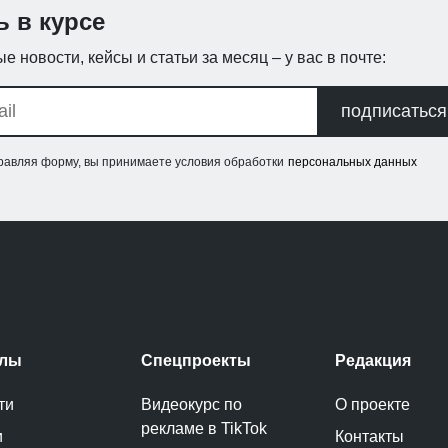
ь в курсе
е новости, кейсы и статьи за месяц – у вас в почте:
подписаться
равляя форму, вы принимаете условия обработки
персональных данных
елы
Спецпроекты
Редакция
ти
Видеокурс по
О проекте
рекламе в TikTok
и
Контакты