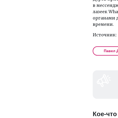
в мессендж
лазеек Wh
органами 
времени.
Источник:
Павел 
Кое-что