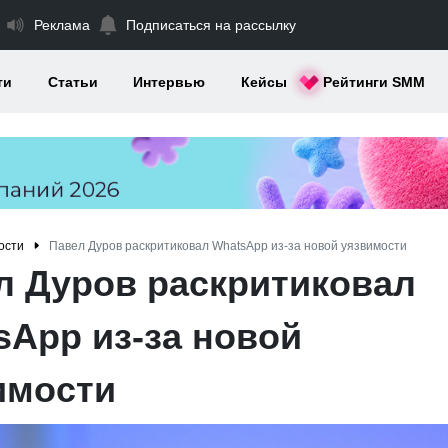
Реклама
Подписаться на рассылку
ти
Статьи
Интервью
Кейсы
Рейтинги SMM
ости
Павел Дуров раскритиковал WhatsApp из-за новой уязвимости
л Дуров раскритиковал
sApp из-за новой
имости