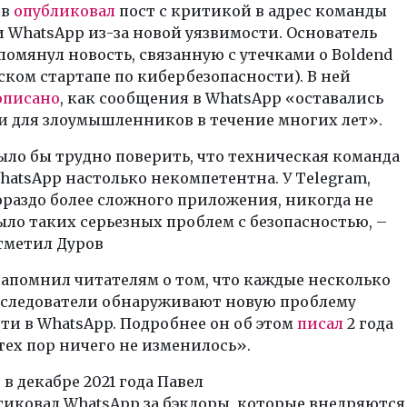
ов
опубликовал
пост с критикой в адрес команды
 WhatsApp из-за новой уязвимости. Основатель
помянул новость, связанную с утечками о Boldend
ком стартапе по кибербезопасности). В ней
описано
, как сообщения в WhatsApp «оставались
 для злоумышленников в течение многих лет».
ыло бы трудно поверить, что техническая команда
hatsApp настолько некомпетентна. У Telegram,
ораздо более сложного приложения, никогда не
ыло таких серьезных проблем с безопасностью, –
тметил Дуров
апомнил читателям о том, что каждые несколько
сследователи обнаруживают новую проблему
ти в WhatsApp. Подробнее он об этом
писал
2 года
 тех пор ничего не изменилось».
в декабре 2021 года Павел
тиковал WhatsApp за бэкдоры, которые внедряются