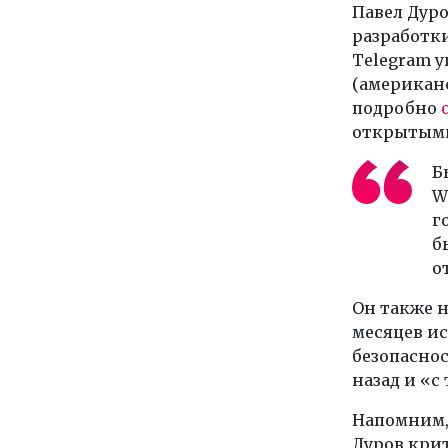
Павел Дур
разработки
Telegram у
(американс
подробно
открытыми
Б
W
г
б
о
Он также н
месяцев и
безопаснос
назад и «с
Напомним, 
Дуров кри