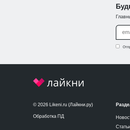
Буд
Главны
Отп
© 2026 Likeni.ru (Лайкни.ру)
Разд
Обработка ПД
Новос
Стать