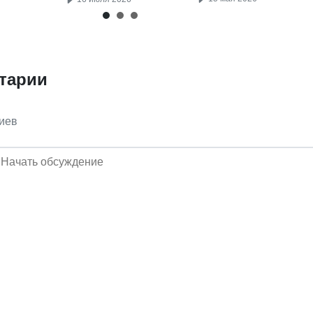
тарии
иев