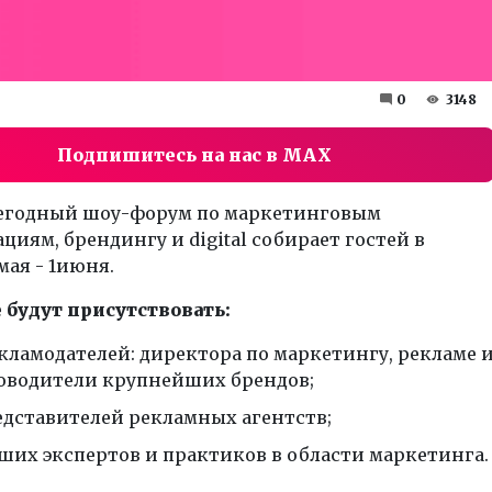
0
3148
Подпишитесь на нас в MAX
егодный шоу-форум по маркетинговым
иям, брендингу и digital собирает гостей в
мая - 1июня.
 будут присутствовать:
екламодателей: директора по маркетингу, рекламе 
ководители крупнейших брендов;
едставителей рекламных агентств;
чших экспертов и практиков в области маркетинга.