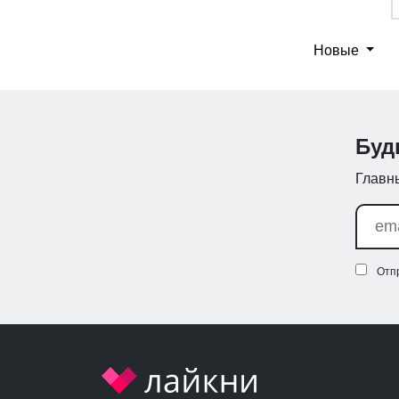
Новые
Буд
Главны
Отп