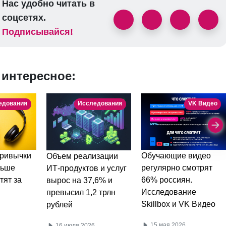
Нас удобно читать в
соцсетях.
Подписывайся!
 интересное:
едования
Исследования
VK Видео
ривычки
Обучающие видео
Объем реализации
льше
регулярно смотрят
ИТ-продуктов и услуг
тят за
66% россиян.
вырос на 37,6% и
Исследование
превысил 1,2 трлн
Skillbox и VK Видео
рублей
15 мая 2026
16 июля 2026