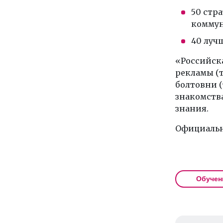
50 стр
коммун
40 лучш
«Российска
рекламы (т
болтовни 
знакомства
знания.
Официаль
Обучен