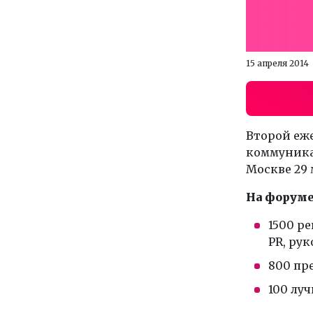
15 апреля 2014
Второй еж
коммуникац
Москве 29 
На форуме
1500 р
PR, ру
800 пр
100 лу