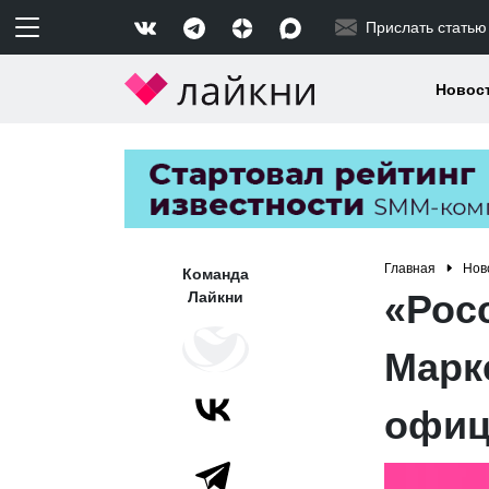
Прислать статью
Новос
Главная
Нов
Команда
«Рос
Лайкни
Марк
офиц