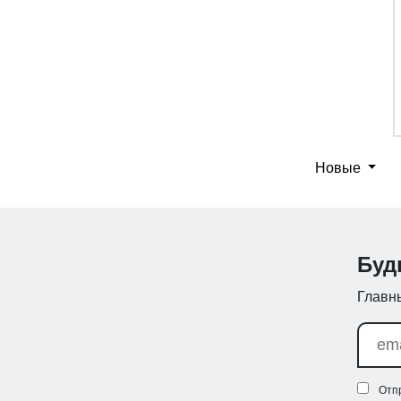
Новые
Буд
Главны
Отп