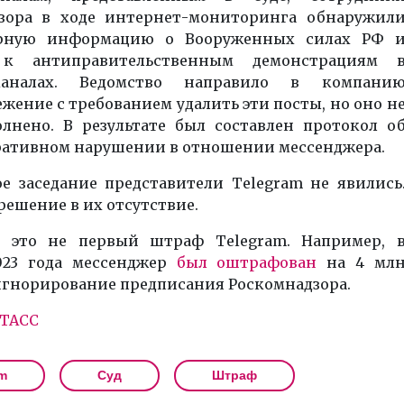
зора в ходе интернет-мониторинга обнаружил
ерную информацию о Вооруженных силах РФ 
к антиправительственным демонстрациям 
-каналах. Ведомство направило в компани
жение с требованием удалить эти посты, но оно н
лнено. В результате был составлен протокол о
ативном нарушении в отношении мессенджера.
ое заседание представители Telegram не явились
решение в их отсутствие.
 это не первый штраф Telegram. Например, 
023 года мессенджер
был оштрафован
на 4 мл
 игнорирование предписания Роскомнадзора.
ТАСС
m
Суд
Штраф