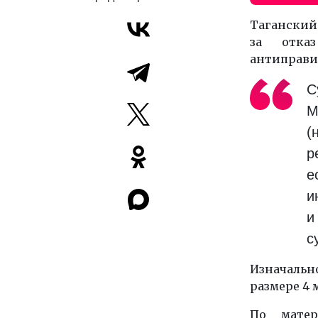
Таганский
за отка
антиправи
С
M
(
р
е
и
и
с
Изначаль
размере 4 
По матер