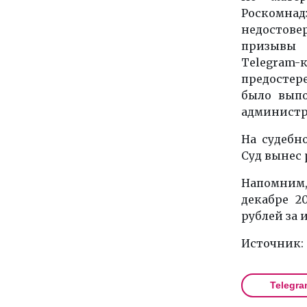
Роскомнад
недостов
призывы 
Telegram
предостере
было выпо
администр
На судебн
Суд вынес 
Напомним,
декабре 2
рублей за
Источник:
Telegra