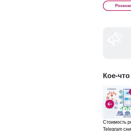
Роском
Кое-что
Стоимость р
Telegram сни