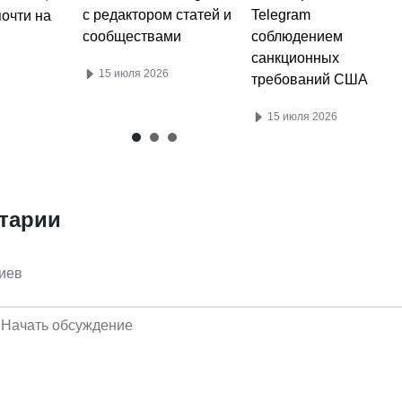
Telegram
с редактором статей и
очти на
соблюдением
сообществами
санкционных
15 июля 2026
требований США
15 июля 2026
тарии
иев