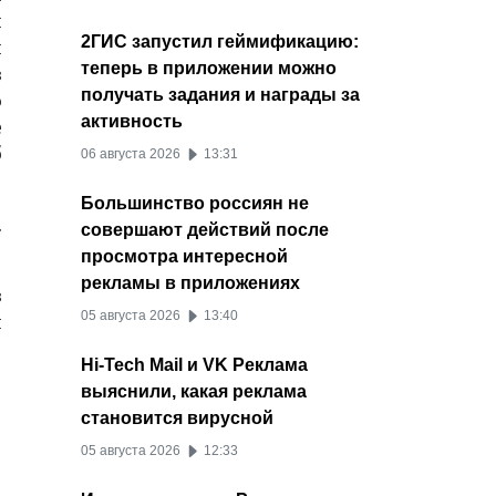
и
2ГИС запустил геймификацию:
и
теперь в приложении можно
в
получать задания и награды за
ю
активность
е
б
06 августа 2026
13:31
Большинство россиян не
.
совершают действий после
просмотра интересной
рекламы в приложениях
в
05 августа 2026
13:40
н
Hi-Tech Mail и VK Реклама
выяснили, какая реклама
становится вирусной
05 августа 2026
12:33