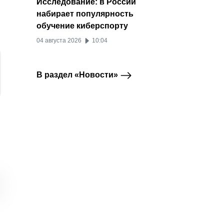
Исследование: в России
набирает популярность
обучение киберспорту
04 августа 2026
10:04
В раздел «Новости»
Реестр .me
В бета-версии
Аудит
Telegram
Telegram Premium
приостановил работу
Telegram появился
заруб
домена t.me
редактор сообщений
платф
в формате статьи
перер
14 июля 2026
на фон
13 июля 2026
03 ию