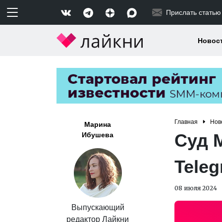
Прислать статью
Новос
Главная
Нов
Марина
Суд 
Ибушева
Teleg
08 июля 2024
Выпускающий
редактор Лайкни