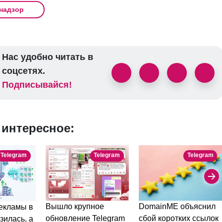
надзор
Нас удобно читать в
соцсетях.
Подписывайся!
 интересное:
Telegram
Telegram
Telegram
DomainME объяснил
Вышло крупное
екламы в
сбой коротких ссылок
обновление Telegram
зилась, а