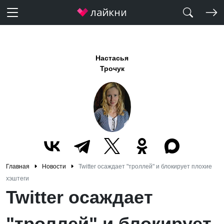
Настасья
Трочук
Главная
Новости
Twitter осаждает "троллей" и блокирует плохие
хэштеги
Twitter осаждает
"троллей" и блокирует