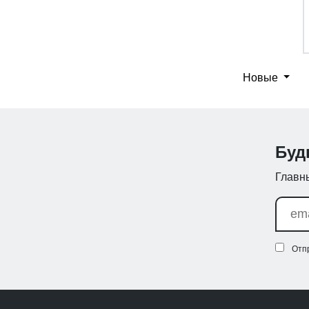
Новые
Буд
Главны
Отп