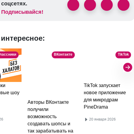
соцсетях.
Подписывайся!
 интересное:
лассники
ВКонтакте
TikTok
ки
TikTok запускает
овые шоу
новое приложение
для микродрам
Авторы ВКонтакте
PineDrama
получили
возможность
26
20 января 2026
создавать шопсы и
так зарабатывать на