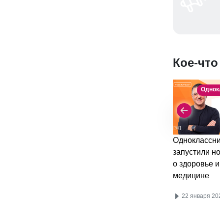
Кое-что
Однок
Одноклассни
запустили н
о здоровье и
медицине
22 января 20