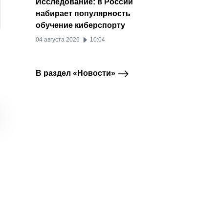
Исследование: в России
набирает популярность
обучение киберспорту
04 августа 2026
10:04
В раздел «Новости»
Одноклассники
Число блогеров,
Австра
Одноклассники
TikTok
назвали лучший
продающих рекламу в
подрос
контент 2025 года по
TikTok, выросло в
TikTok,
версии пользователей
шесть раз
YouTub
соцсе
24 декабря 2025
16 декабря 2025
10 де