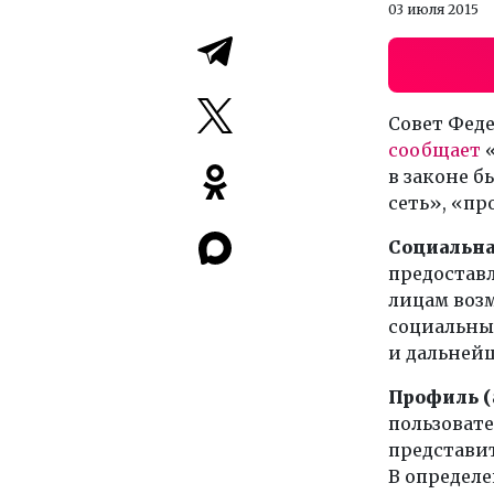
03 июля 2015
Совет Феде
сообщает
«
в законе б
сеть», «пр
Социальна
предостав
лицам воз
социальны
и дальней
Профиль (
пользовате
представит
В определе