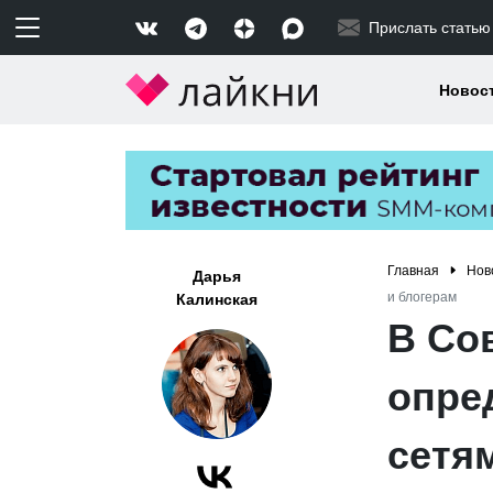
Прислать статью
Новос
Главная
Нов
Дарья
и блогерам
Калинская
В Со
опре
сетя