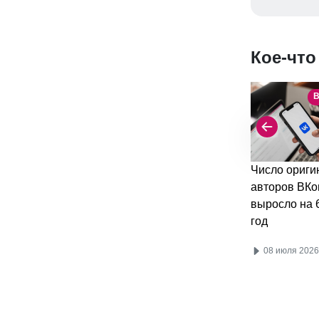
Кое-что
В
Число ориги
авторов ВКо
выросло на 
год
08 июля 2026