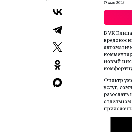
17 мая 2023
В VK Клипа
вредоносны
автоматич
комментари
новый инс
комфортну
Фильтр ум
услуг, со
разослать 
отдельном
приложени