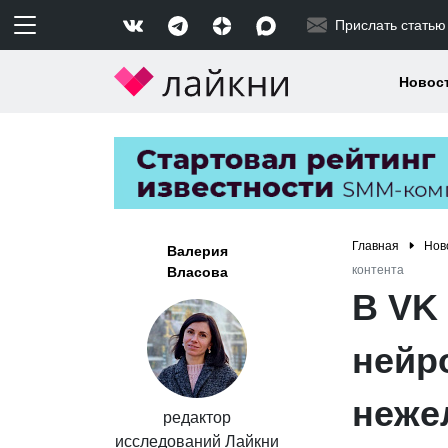
Прислать статью
Новос
Главная
Нов
Валерия
контента
Власова
В VK
нейр
неже
редактор
исследований Лайкни