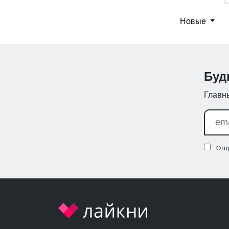
Новые
Буд
Главны
Отп