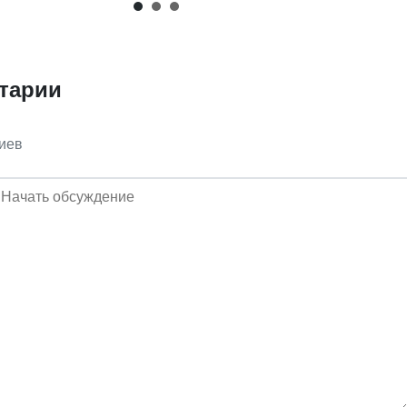
тарии
иев